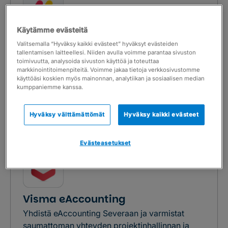
Käytämme evästeitä
monday.com
Valitsemalla “Hyväksy kaikki evästeet” hyväksyt evästeiden
Luo Severan ja monday.comin välille
tallentamisen laitteellesi. Niiden avulla voimme parantaa sivuston
toimivuutta, analysoida sivuston käyttöä ja toteuttaa
integraatio, jonka avulla projekti-, asiakas ja
markkinointitoimenpiteitä. Voimme jakaa tietoja verkkosivustomme
laskutustiedot pysyvät aina ajan tasalla.
käyttöäsi koskien myös mainonnan, analytiikan ja sosiaalisen median
kumppaniemme kanssa.
Lue lisää
Hyväksy välttämättömät
Hyväksy kaikki evästeet
Evästeasetukset
Visma eAccounting
Yhdistä eAccounting Severaan ja varmistat
saumattoman yhteyden projektinhallinnan ja