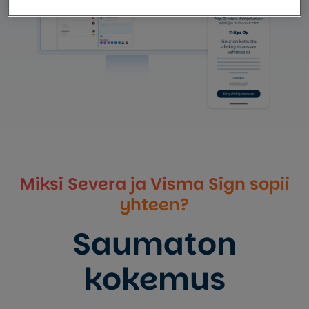
Miksi Severa ja Visma Sign sopii
yhteen?
Saumaton
kokemus