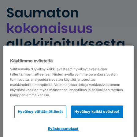
Saumaton
kokonaisuus
allekirjoituksesta
toteutukseen.
Käytämme evästeitä
Valitsemalla “Hyväksy kaikki evästeet” hyväksyt evästeiden
tallentamisen laitteellesi. Niiden avulla voimme parantaa sivuston
Varmista asiakkuuksien ja projektien
toimivuutta, analysoida sivuston käyttöä ja toteuttaa
onnistuminen Severassa, ja hyödynnä
markkinointitoimenpiteitä. Voimme jakaa tietoja verkkosivustomme
käyttöäsi koskien myös mainonnan, analytiikan ja sosiaalisen median
Visma Signin sähköisiä allekirjoituksia
kumppaniemme kanssa.
suoraan Severassa.
Hyväksy välttämättömät
Hyväksy kaikki evästeet
Evästeasetukset