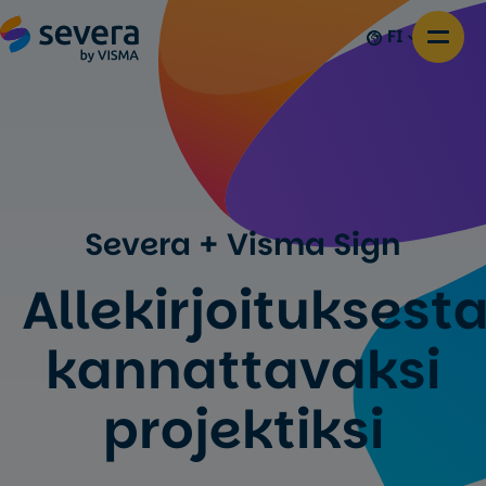
FI
Severa + Visma Sign
Allekirjoituksest
kannattavaksi
projektiksi