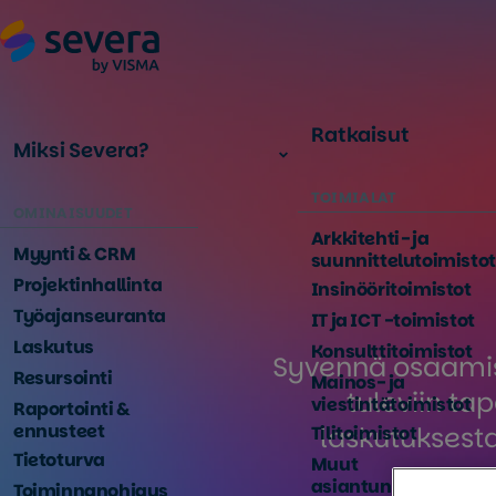
Ratkaisut
Miksi Severa?
TOIMIALAT
OMINAISUUDET
Arkkitehti- ja
Myynti & CRM
suunnittelutoimistot
Projektinhallinta
Insinööritoimistot
Työajanseuranta
IT ja ICT -toimistot
Laskutus
Konsulttitoimistot
Syvennä osaamist
Resursointi
Mainos- ja
tuleviin ta
viestintätoimistot
Raportointi &
ennusteet
laskutuksesta
Tilitoimistot
Tietoturva
Muut
asiantuntijayritykse
Toiminnanohjaus