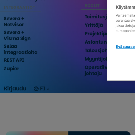
ROOLIT
INTEGRAATIOT
Käytämme
Ilmoit
Toimitusjohtaja
Valitsemall
Severa +
parantaa si
Netvisor
Yrittäjä
jakaa tieto
kumppanie
Severa +
Projektipäällikkö
Visma Sign
Asiantuntija
Selaa
Evästease
Talousjohtaja
integraatioita
Myyntijohtaja
REST API
Operatiivinen
Zapier
johtaja
Kirjaudu
FI