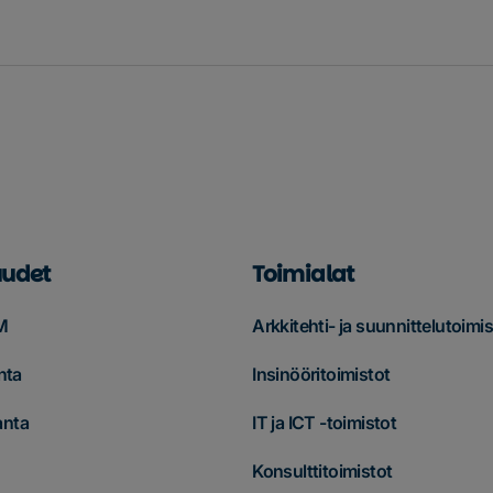
udet
Toimialat
M
Arkkitehti- ja suunnittelutoimis
nta
Insinööritoimistot
anta
IT ja ICT -toimistot
Konsulttitoimistot