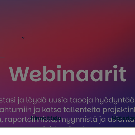
Webinaarit
asi ja löydä uusia tapoja hyödyntää
pahtumiin ja katso tallenteita projektin
Hinnoittelu
Materiaa
, raportoinnista, myynnistä ja asiantu
johtamisesta.
t