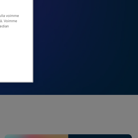
 sopii.
vulla voimme
itä. Voimme
median