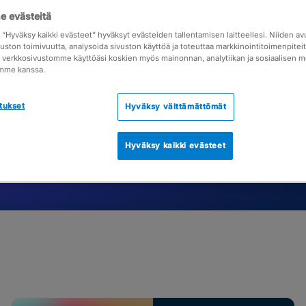
 evästeitä
taudu mukaan tai katso tallenne silloin, kun sinulle
a “Hyväksy kaikki evästeet” hyväksyt evästeiden tallentamisen laitteellesi. Niiden a
vuston toimivuutta, analysoida sivuston käyttöä ja toteuttaa markkinointitoimenpite
ja verkkosivustomme käyttöäsi koskien myös mainonnan, analytiikan ja sosiaalisen 
Tulevat webinaarit
mme kanssa.
tukset
Hyväksy välttämättömät
Hyväksy kaikki evästeet