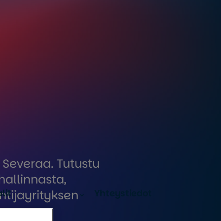
 Severaa. Tutustu
hallinnasta,
lit
Yhteystiedot
ntijayrityksen