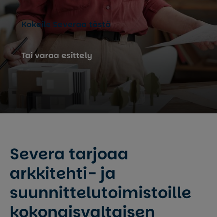
Kokeile Severaa tästä
Tai varaa esittely
Severa tarjoaa
arkkitehti- ja
suunnittelu­toimistoille
kokonaisvaltaisen