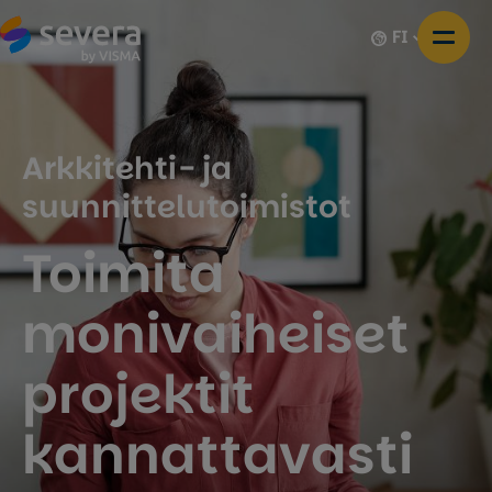
FI
Arkkitehti- ja
suunnittelutoimistot
Toimita
monivaiheiset
projektit
kannattavasti