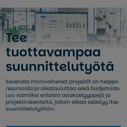
Tee
tuottavampaa
suunnittelu­työtä
Severalla monivaiheiset projektit on helppo
resursoida ja aikatauluttaa sekä budjetoida.
Luo valmiiksi erilaisia asiakastyyppejä ja
projektirakenteita, jolloin aikaa säästyy itse
suunnittelutyöhön.