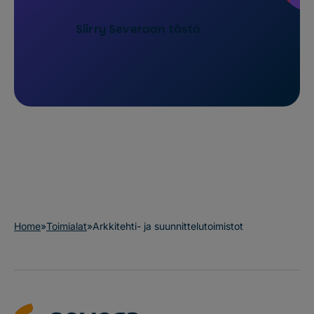
Siirry Severaan tästä
Home
»
Toimialat
»
Arkkitehti- ja suunnittelutoimistot