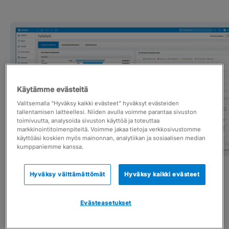
Käytämme evästeitä
Valitsemalla “Hyväksy kaikki evästeet” hyväksyt evästeiden
tallentamisen laitteellesi. Niiden avulla voimme parantaa sivuston
toimivuutta, analysoida sivuston käyttöä ja toteuttaa
markkinointitoimenpiteitä. Voimme jakaa tietoja verkkosivustomme
käyttöäsi koskien myös mainonnan, analytiikan ja sosiaalisen median
kumppaniemme kanssa.
Hyväksy välttämättömät
Hyväksy kaikki evästeet
Evästeasetukset
Helpot työkalut tiimille
Keskitä asiakkaat ja projektit yhteen paikkaan. Luo