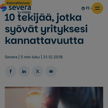
Kannattavuus
FI
10 tekijää, jotka
syövät yrityksesi
kannattavuutta
Severa |
5
min luku |
21.12.2018