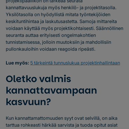
projektipäällikön on tärkeää seurata
kannattavuuslukuja myös henkilö- ja projektitasolla.
Yksilötasolla on hyödyllistä mitata työntekijöiden
keskituntihintaa ja laskutusastetta. Samoja mittareita
voidaan käyttää myös projektikohtaisesti. Säännöllinen
seuranta auttaa erityisesti ongelmakohtien
tunnistamisessa, jolloin muutoksiin ja mahdollisiin
pullonkauloihin voidaan reagoida ripeästi.
Lue myös:
5 tärkeintä tunnuslukua projektinhallintaan
Oletko valmis
kannattavampaan
kasvuun?
Kun kannattamattomuuden syyt ovat selvillä, on aika
tarttua rohkeasti härkää sarvista ja tuoda opitut asiat