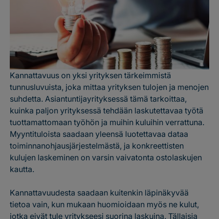
Kannattavuus on yksi yrityksen tärkeimmistä
tunnusluvuista, joka mittaa yrityksen tulojen ja menojen
suhdetta. Asiantuntijayrityksessä tämä tarkoittaa,
kuinka paljon yrityksessä tehdään laskutettavaa työtä
tuottamattomaan työhön ja muihin kuluihin verrattuna.
Myyntituloista saadaan yleensä luotettavaa dataa
toiminnanohjausjärjestelmästä, ja konkreettisten
kulujen laskeminen on varsin vaivatonta ostolaskujen
kautta.
Kannattavuudesta saadaan kuitenkin läpinäkyvää
tietoa vain, kun mukaan huomioidaan myös ne kulut,
jotka eivät tule yritykseesi suorina laskuina. Tällaisia