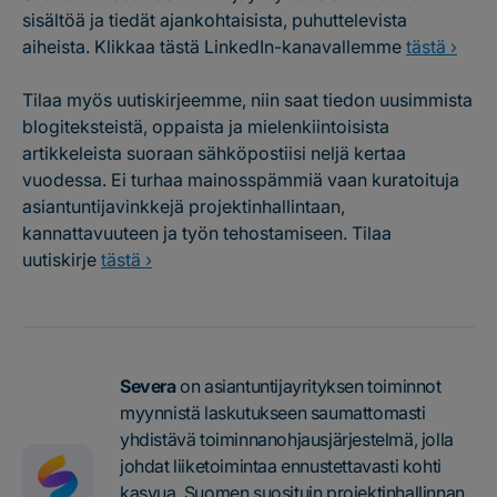
sisältöä ja tiedät ajankohtaisista, puhuttelevista
aiheista. Klikkaa tästä LinkedIn-kanavallemme
tästä ›
Tilaa myös uutiskirjeemme, niin saat tiedon uusimmista
blogiteksteistä, oppaista ja mielenkiintoisista
artikkeleista suoraan sähköpostiisi neljä kertaa
vuodessa. Ei turhaa mainosspämmiä vaan kuratoituja
asiantuntijavinkkejä projektinhallintaan,
kannattavuuteen ja työn tehostamiseen. Tilaa
uutiskirje
tästä ›
Severa
on asiantuntijayrityksen toiminnot
myynnistä laskutukseen saumattomasti
yhdistävä toiminnanohjausjärjestelmä, jolla
johdat liiketoimintaa ennustettavasti kohti
kasvua. Suomen suosituin projektinhallinnan