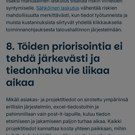
lisäksi manuaalinen laskutus sisältää riskin virheiden
syntymiselle.
Sähköinen laskutus
vähentää riskien
mahdollisuutta merkittävästi, kun tiedot työtunneista ja
muista kustannuksista siirtyvät yhdellä klikkauksella
toiminnanohjauksesta taloushallinnon järjestelmään.
8. Töiden priorisointia ei
tehdä järkevästi ja
tiedonhaku vie liikaa
aikaa
Mikäli asiakas- ja projektitiedot on siroteltu ympäriinsä
erillisiin järjestelmiin, excel-tiedostoihin ja
pahimmillaan vain post-it-lapuille, kuluu tiedon
etsimiseen ja jakamiseen paljon turhaa aikaa. Kaikki
projektitiedot kannattaa koota yhteen paikkaan, mihin