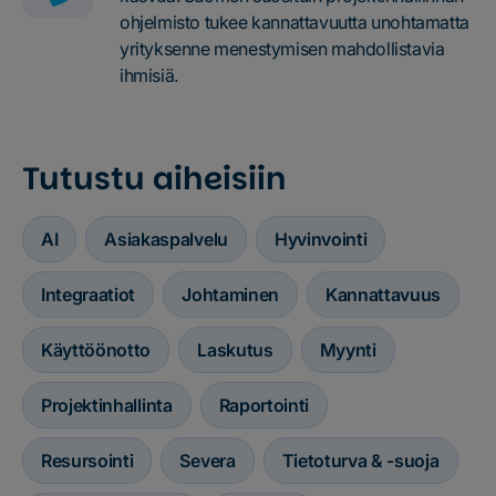
ohjelmisto tukee kannattavuutta unohtamatta
yrityksenne menestymisen mahdollistavia
ihmisiä.
Tutustu aiheisiin
AI
Asiakaspalvelu
Hyvinvointi
Integraatiot
Johtaminen
Kannattavuus
Käyttöönotto
Laskutus
Myynti
Projektinhallinta
Raportointi
Resursointi
Severa
Tietoturva & -suoja