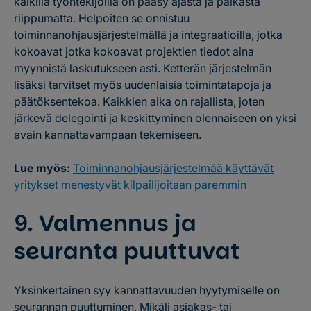
kaikilla työntekijöillä on pääsy ajasta ja paikasta
riippumatta. Helpoiten se onnistuu
toiminnanohjausjärjestelmällä ja integraatioilla, jotka
kokoavat jotka kokoavat projektien tiedot aina
myynnistä laskutukseen asti. Ketterän järjestelmän
lisäksi tarvitset myös uudenlaisia toimintatapoja ja
päätöksentekoa. Kaikkien aika on rajallista, joten
järkevä delegointi ja keskittyminen olennaiseen on yksi
avain kannattavampaan tekemiseen.
Lue myös:
Toiminnanohjausjärjestelmää käyttävät
yritykset menestyvät kilpailijoitaan paremmin
9. Valmennus ja
seuranta puuttuvat
Yksinkertainen syy kannattavuuden hyytymiselle on
seurannan puuttuminen. Mikäli asiakas- tai