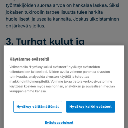
työntekijöiden suoraa arvoa on hankalaa laskea. Siksi
jokaisen tukiroolin tarpeellisuutta tulee harkita
huolellisesti ja usealta kannalta. Joskus ulkoistaminen
on järkevä sijoitus.
3. Turhat kulut ja
ilmainen asiakastyö
Käytämme evästeitä
vievät tuottavuutta
Valitsemalla “Hyväksy kaikki evästeet” hyväksyt evästeiden
tallentamisen laitteellesi. Niiden avulla voimme parantaa sivuston
toimivuutta, analysoida sivuston käyttöä ja toteuttaa
Kuluja on mahdotonta välttää, mutta useimpia voidaan
markkinointitoimenpiteitä. Voimme jakaa tietoja verkkosivustomme
käyttöäsi koskien myös mainonnan, analytiikan ja sosiaalisen median
minimoida järkevällä suunnittelulla. Varsinkin kiinteät
kumppaniemme kanssa.
kulut kannattaa laittaa tarkkailuun. Onko niiden
joukossa joitakin, jotka voidaan kilpailuttaa
Hyväksy välttämättömät
Hyväksy kaikki evästeet
mahdollisimman edullisiksi ja voiko joistakin luopua
kokonaan? Ilmainen asiakastyö syö kannattavuutta,
siksi maksuttoman lisätyön järkevyyttä tulee arvioida
Evästeasetukset