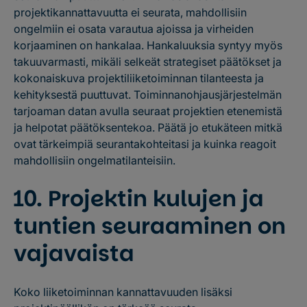
projektikannattavuutta ei seurata, mahdollisiin
ongelmiin ei osata varautua ajoissa ja virheiden
korjaaminen on hankalaa. Hankaluuksia syntyy myös
takuuvarmasti, mikäli selkeät strategiset päätökset ja
kokonaiskuva projektiliiketoiminnan tilanteesta ja
kehityksestä puuttuvat. Toiminnanohjausjärjestelmän
tarjoaman datan avulla seuraat projektien etenemistä
ja helpotat päätöksentekoa. Päätä jo etukäteen mitkä
ovat tärkeimpiä seurantakohteitasi ja kuinka reagoit
mahdollisiin ongelmatilanteisiin.
10. Projektin kulujen ja
tuntien seuraaminen on
vajavaista
Koko liiketoiminnan kannattavuuden lisäksi