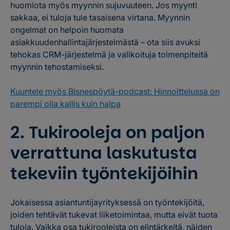
huomiota myös myynnin sujuvuuteen. Jos myynti
sakkaa, ei tuloja tule tasaisena virtana. Myynnin
ongelmat on helpoin huomata
asiakkuudenhallintajärjestelmästä – ota siis avuksi
tehokas CRM-järjestelmä ja valikoituja toimenpiteitä
myynnin tehostamiseksi.
Kuuntele myös Bisnespöytä-podcast: Hinnoittelussa on
parempi olla kallis kuin halpa
2. Tukirooleja on paljon
verrattuna laskutusta
tekeviin työntekijöihin
Jokaisessa asiantuntijayrityksessä on työntekijöitä,
joiden tehtävät tukevat liiketoimintaa, mutta eivät tuota
tuloja. Vaikka osa tukirooleista on elintärkeitä, näiden