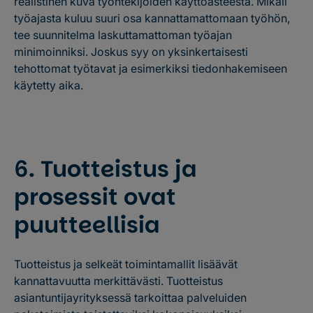
realistinen kuva työntekijöiden käyttöasteesta. Mikäli
työajasta kuluu suuri osa kannattamattomaan työhön,
tee suunnitelma laskuttamattoman työajan
minimoinniksi. Joskus syy on yksinkertaisesti
tehottomat työtavat ja esimerkiksi tiedonhakemiseen
käytetty aika.
Seuraa Severaa myös LinkedInissä
6. Tuotteistus ja
prosessit ovat
puutteellisia
Tuotteistus ja selkeät toimintamallit lisäävät
kannattavuutta merkittävästi. Tuotteistus
asiantuntijayrityksessä tarkoittaa palveluiden