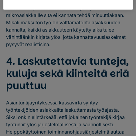
asiakaskohtaisesti. Isoimmille asiakkaille on usein
fiksuakin tarjota maksutonta lisätyötä, kun taas
mikroasiakkaille sitä ei kannata tehdä minuuttiakaan.
Mikäli maksuton työ on välttämätöntä asiakkuuden
kannalta, kaikki asiakkuuteen käytetty aika tulee
vähintäänkin kirjata ylös, jotta kannattavuuslaskelmat
pysyvät realistisina.
4. Laskutettavia tunteja,
kuluja sekä kiinteitä eriä
puuttuu
Asiantuntijayrityksessä kassavirta syntyy
työntekijöiden asiakkailta laskuttamasta työajasta.
Siksi onkin elintärkeää, että jokainen työntekijä kirjaa
työtunnit ylös järjestelmällisesti ja säännöllisesti.
Helppokäyttöinen toiminnanohjausjärjestelmä auttaa