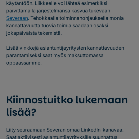
käytäntöön. Liikkeelle voi lähteä esimerkiksi
päivittämällä järjestelmänsä kasvua tukevaan
Severaan
. Tehokkaalla toiminnanohjauksella monia
kannattavuutta tuovia toimia saadaan osaksi
jokapäiväistä tekemistä.
Lisää vinkkejä asiantuntijayritysten kannattavuuden
parantamiseksi saat myös maksuttomassa
oppaassamme.
Lataa kannattavuus-opas
Kiinnostuitko lukemaan
lisää?
Liity seuraamaan Severan omaa LinkedIn-kanavaa.
Saat aktiivisesti asiantuntijayrityksille suunnattua