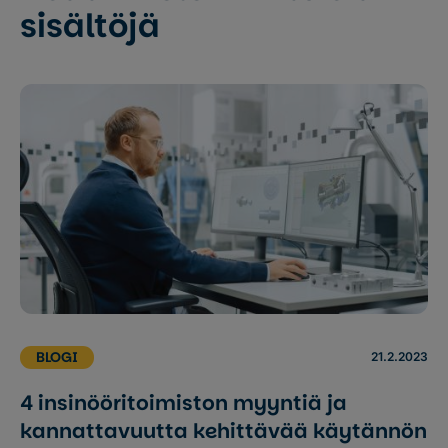
sisältöjä
BLOGI
21.2.2023
4 insinööritoimiston myyntiä ja
kannattavuutta kehittävää käytännön