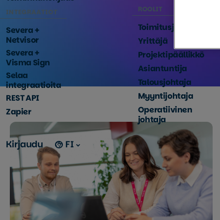
Tutus
ROOLIT
INTEGRAATIOT
Toimitusjohtaja
Severa +
Netvisor
Yrittäjä
Severa +
Projektipäällikkö
Visma Sign
Asiantuntija
Selaa
Talousjohtaja
integraatioita
Myyntijohtaja
REST API
Operatiivinen
Zapier
johtaja
Kirjaudu
FI