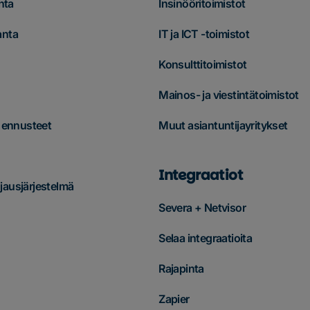
nta
Insinööritoimistot
anta
IT ja ICT -toimistot
Konsulttitoimistot
Mainos- ja viestintätoimistot
& ennusteet
Muut asiantuntijayritykset
Integraatiot
ausjärjestelmä
Severa + Netvisor
Selaa integraatioita
Rajapinta
Zapier