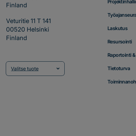
Projektinhalli
Finland
Työajanseur
Veturitie 11 T 141
Laskutus
00520 Helsinki
Finland
Resursointi
Raportointi 
Tietoturva
Valitse tuote
Toiminnanohj