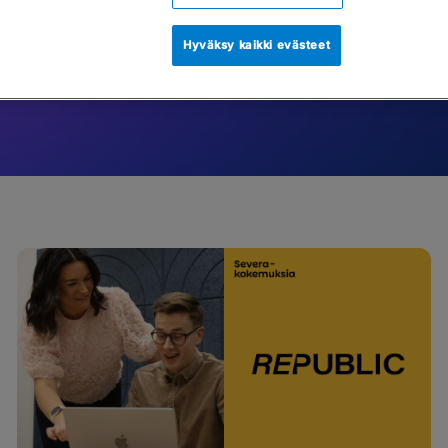
tu sisältöihin ja löydä uusia ideoita työsi kehittäm
Hyväksy kaikki evästeet