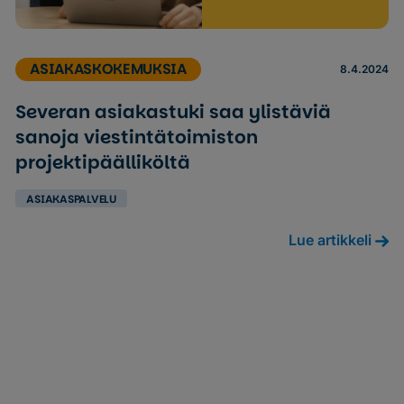
ASIAKASKOKEMUKSIA
8.4.2024
Severan asiakastuki saa ylistäviä
sanoja viestintätoimiston
projektipäälliköltä
ASIAKASPALVELU
Lue artikkeli