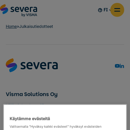
FI
Home
»
Julkaisutiedotteet
Visma Solutions Oy
Villimiehenkatu 10
53100 Lappeenranta
Käytämme evästeitä
Finland
Valitsemalla “Hyväksy kaikki evästeet” hyväksyt evästeiden