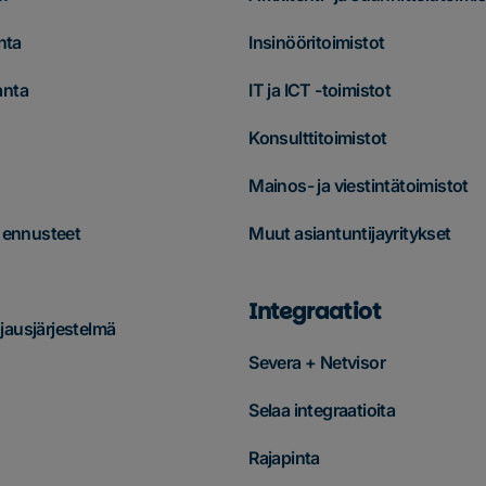
nta
Insinööritoimistot
anta
IT ja ICT -toimistot
Konsulttitoimistot
Mainos- ja viestintätoimistot
& ennusteet
Muut asiantuntijayritykset
Integraatiot
ausjärjestelmä
Severa + Netvisor
Selaa integraatioita
Rajapinta