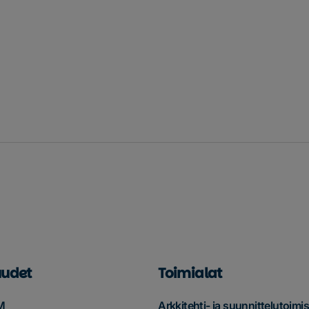
udet
Toimialat
M
Arkkitehti- ja suunnittelutoimis