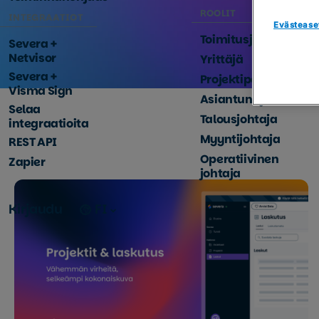
ROOLIT
INTEGRAATIOT
Evästease
Toimitusjohtaja
Severa +
Netvisor
Yrittäjä
Severa +
Projektipäällikkö
Visma Sign
Asiantuntija
Selaa
Talousjohtaja
integraatioita
Myyntijohtaja
REST API
Operatiivinen
Zapier
johtaja
Kirjaudu
FI