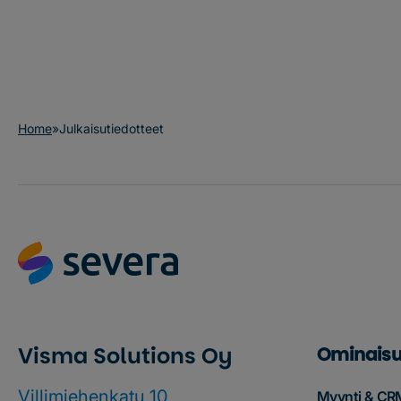
Home
»
Julkaisutiedotteet
Visma Solutions Oy
Ominaisu
Villimiehenkatu 10
Myynti & CR