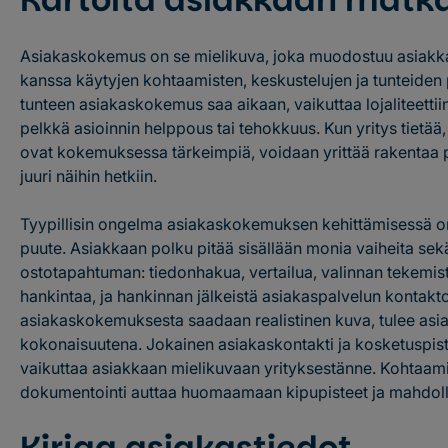
Asiakaskokemus on se mielikuva, joka muodostuu asiakkaa
kanssa käytyjen kohtaamisten, keskustelujen ja tunteiden p
tunteen asiakaskokemus saa aikaan, vaikuttaa lojaliteett
pelkkä asioinnin helppous tai tehokkuus. Kun yritys tietää,
ovat kokemuksessa tärkeimpiä, voidaan yrittää rakentaa 
juuri näihin hetkiin.
Tyypillisin ongelma asiakaskokemuksen kehittämisessä o
puute. Asiakkaan polku pitää sisällään monia vaiheita sekä
ostotapahtuman: tiedonhakua, vertailua, valinnan tekemistä
hankintaa, ja hankinnan jälkeistä asiakaspalvelun kontakto
asiakaskokemuksesta saadaan realistinen kuva, tulee a
kokonaisuutena. Jokainen asiakaskontakti ja kosketuspist
vaikuttaa asiakkaan mielikuvaan yrityksestänne. Kohtaam
dokumentointi auttaa huomaamaan kipupisteet ja mahdolli
Kirjaa asiakastiedot