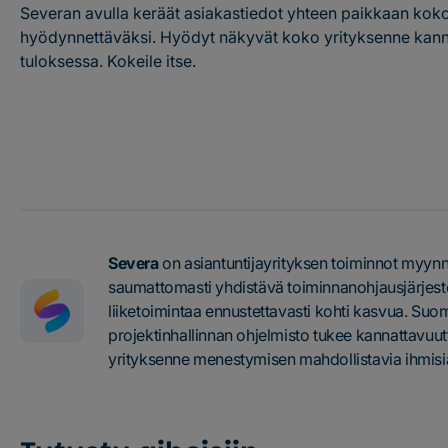
Severan avulla keräät asiakastiedot yhteen paikkaan kok
hyödynnettäväksi. Hyödyt näkyvät koko yrityksenne kann
tuloksessa. Kokeile itse.
Aloita koekäyttö
Severa
on asiantuntijayrityksen toiminnot myynn
saumattomasti yhdistävä toiminnanohjausjärjeste
liiketoimintaa ennustettavasti kohti kasvua. Suo
projektinhallinnan ohjelmisto tukee kannattavuu
yrityksenne menestymisen mahdollistavia ihmisi