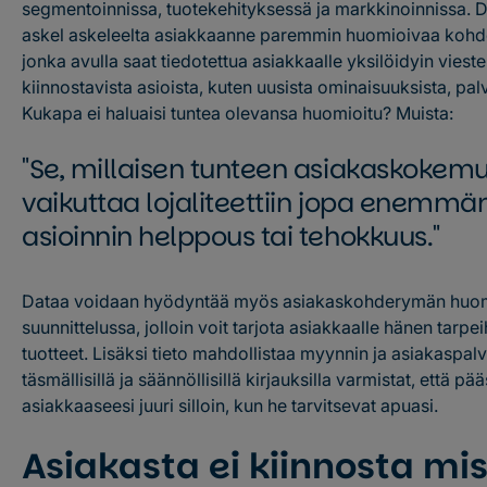
segmentoinnissa, tuotekehityksessä ja markkinoinnissa. D
askel askeleelta asiakkaanne paremmin huomioivaa kohd
jonka avulla saat tiedotettua asiakkaalle yksilöidyin vieste
kiinnostavista asioista, kuten uusista ominaisuuksista, palve
Kukapa ei haluaisi tuntea olevansa huomioitu? Muista:
Se, millaisen tunteen asiakaskokemu
vaikuttaa lojaliteettiin jopa enemmä
asioinnin helppous tai tehokkuus.
Dataa voidaan hyödyntää myös asiakaskohderymän huom
suunnittelussa, jolloin voit tarjota asiakkaalle hänen tarp
tuotteet. Lisäksi tieto mahdollistaa myynnin ja asiakaspal
täsmällisillä ja säännöllisillä kirjauksilla varmistat, että p
asiakkaaseesi juuri silloin, kun he tarvitsevat apuasi.
Asiakasta ei kiinnosta mi