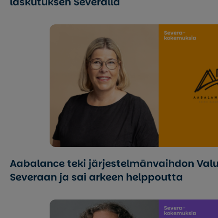
laskutuksen Severalla
Aabalance teki jär­jes­tel­män­vaih­don V
Severaan ja sai arkeen helppoutta