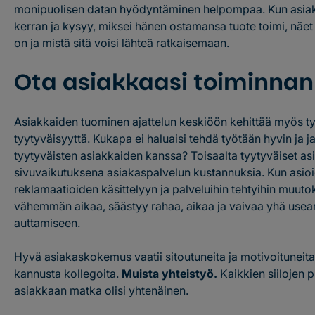
monipuolisen datan hyödyntäminen helpompaa. Kun asiak
kerran ja kysyy, miksei hänen ostamansa tuote toimi, nä
on ja mistä sitä voisi lähteä ratkaisemaan.
Ota asiakkaasi toiminnan
Asiakkaiden tuominen ajattelun keskiöön kehittää myös t
tyytyväisyyttä. Kukapa ei haluaisi tehdä työtään hyvin ja 
tyytyväisten asiakkaiden kanssa? Toisaalta tyytyväiset a
sivuvaikutuksena asiakaspalvelun kustannuksia. Kun asio
reklamaatioiden käsittelyyn ja palveluihin tehtyihin muutok
vähemmän aikaa, säästyy rahaa, aikaa ja vaivaa yhä use
auttamiseen.
Hyvä asiakaskokemus vaatii sitoutuneita ja motivoituneita 
kannusta kollegoita.
Muista yhteistyö.
Kaikkien siilojen p
asiakkaan matka olisi yhtenäinen.