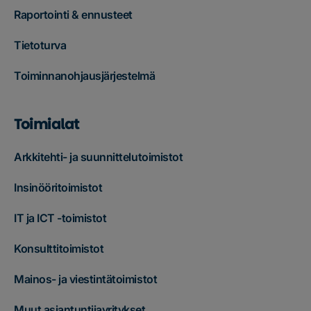
Raportointi & ennusteet
Tietoturva
Toiminnanohjausjärjestelmä
Toimialat
Arkkitehti- ja suunnittelutoimistot
Insinööritoimistot
IT ja ICT -toimistot
Konsulttitoimistot
Mainos- ja viestintätoimistot
Muut asiantuntijayritykset