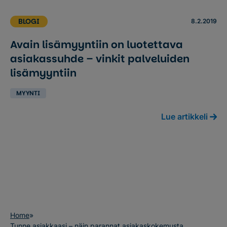
BLOGI
8.2.2019
Avain lisämyyntiin on luotettava
asiakassuhde – vinkit palveluiden
lisämyyntiin
MYYNTI
Lue artikkeli
Home
»
Tunne asiakkaasi – näin parannat asiakaskokemusta