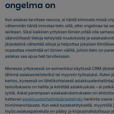
ongelma on
Kun asiakas tarvitsee neuvoa, ei häntä kiinnosta missä on
vähemmän häntä innostaa tieto siitä, ettei ongelmaa tai se
lainkaan. Siksi kaikkien yrityksen tiimien pitää olla samassa
säännöllisesti tietoja tehdyistä muutoksista ja asiakaskont
järjestelmä vähentää siiloja ja helpottaa jokaisen tiimiläise
nopeuttaa viestintää eri tiimien välillä, jolloin tieto on par
asiakas saa apua heti tarvitessaan.
Monessa yrityksessä on esimerkiksi käytössä CRM-järjest
lähinnä asiakasrekisteriksi tai myynnin työkaluksi. Kuten j
kertoo, kyseessä on lähtökohtaisesti asiakkuudenhallintaj
tarkoituksena on hallita ja kehittää asiakkuuksia – ei pel
työtä. Askel parempaan asiakaskokemukseen on ehdottom
kattavan
asiakkuudenhallintajärjestelmän
hankinta osana 
toiminnanohjausta. Kun sekä tuotekehityksellä, myynnillä j
myös asiakaspalvelulla on pääsy ja kirjausmahdollisuus yht