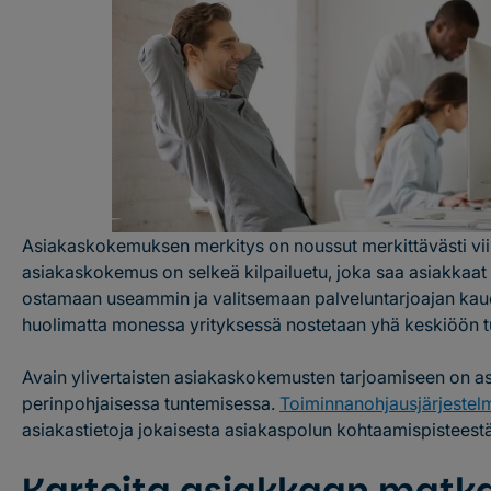
Asiakaskokemuksen merkitys on noussut merkittävästi vi
asiakaskokemus on selkeä kilpailuetu, joka saa asiakk
ostamaan useammin ja valitsemaan palveluntarjoajan kau
huolimatta monessa yrityksessä nostetaan yhä keskiöön tu
Avain ylivertaisten asiakaskokemusten tarjoamiseen on a
perinpohjaisessa tuntemisessa.
Toiminnanohjausjärjestel
asiakastietoja jokaisesta asiakaspolun kohtaamispisteestä
Kartoita asiakkaan matk