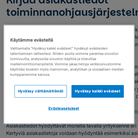
toiminnanohjausjärjeste
Toiminnanohjausjärjestelmä
on tärkeä työkalu asiakask
kehittämisessä. Jotta asiakaskokemuksesta saadaan luot
Käytämme evästeitä
kokonaiskuva, kerää tietoa kaikista asiakaspolun kohtaam
Valitsemalla “Hyväksy kaikki evästeet” hyväksyt evästeiden
helpompi palvella hyvin, kun tunnet hänet kuin ystäväsi.
tallentamisen laitteellesi. Niiden avulla voimme parantaa sivuston
toimivuutta, analysoida sivuston käyttöä ja toteuttaa
markkinointitoimenpiteitä. Voimme jakaa tietoja verkkosivustomme
Kirjaa toiminnanohjausjärjestelmään kaikki asiakkaan kan
käyttöäsi koskien myös mainonnan, analytiikan ja sosiaalisen median
kontaktoinnit ja yhteydenotot. Näin saat aloitettua kesku
kumppaniemme kanssa.
aina oikeista lähtökohdista. Kun järjestelmä paljastaa asi
ajantasaisen tilan, pääset palvelemaan jokaista asiakasta yks
Hyväksy välttämättömät
Hyväksy kaikki evästeet
hänen tarpeensa ja menneisyytensä ongelmat huomioon o
Evästeasetukset
Lue myös:
Asiakastyytyväisyys on parantunut Severan av
Asiakastiedot hyödyttävät monella tavalla yrityksenne eri 
Kertyviä asiakastietoja voidaan hyödyntää esimerkiksi a