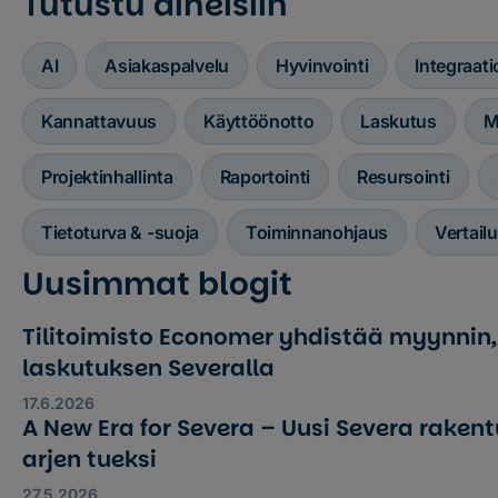
Tutustu aiheisiin
AI
Asiakaspalvelu
Hyvinvointi
Integraati
Kannattavuus
Käyttöönotto
Laskutus
M
Projektinhallinta
Raportointi
Resursointi
Tietoturva & -suoja
Toiminnanohjaus
Vertailu
Uusimmat blogit
Tilitoimisto Economer yhdistää myynnin,
laskutuksen Severalla
17.6.2026
A New Era for Severa – Uusi Severa raken
arjen tueksi
27.5.2026