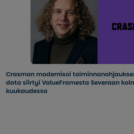
Crasman modernisoi toi­min­nan­oh­jauk­se
data siirtyi ValueFramesta Severaan ko
kuukaudessa