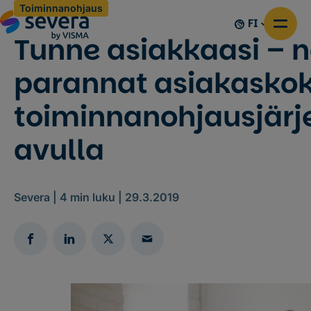
Toiminnanohjaus
FI
Tunne asiakkaasi – n
parannat asiakasko
toiminnanohjausjär
avulla
Severa |
4
min luku |
29.3.2019