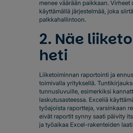
menee väärään paikkaan. Virheet ova
käyttämällä järjestelmää, joka siir
palkkahallintoon.
2. Näe liiket
heti
Liiketoiminnan raportointi ja ennu
toimivalla yrityksellä. Tuntikirjauks
tunnusluvuille, esimerkiksi kannat
laskutusasteessa. Exceliä käyttämä
työajoista raportteja, varsinkaan re
eivät raportit synny saati päivity it
ja työaikaa Excel-rakenteiden laat