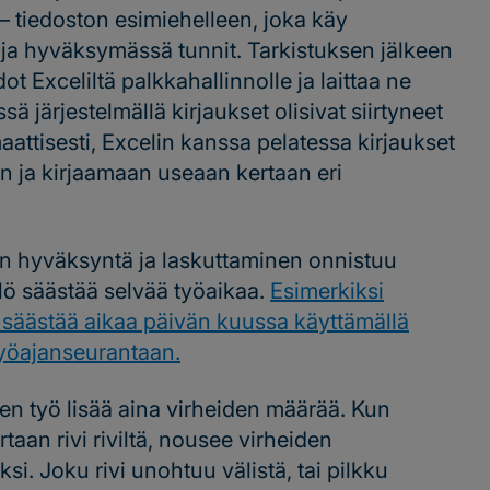
– tiedoston esimiehelleen, joka käy
ja hyväksymässä tunnit. Tarkistuksen jälkeen
edot Exceliltä palkkahallinnolle ja laittaa ne
ä järjestelmällä kirjaukset olisivat siirtyneet
aattisesti, Excelin kanssa pelatessa kirjaukset
 ja kirjaamaan useaan kertaan eri
en hyväksyntä ja laskuttaminen onnistuu
ilö säästää selvää työaikaa.
Esimerkiksi
äästää aikaa päivän kuussa käyttämällä
yöajanseurantaan.
en työ lisää aina virheiden määrää. Kun
taan rivi riviltä, nousee virheiden
. Joku rivi unohtuu välistä, tai pilkku