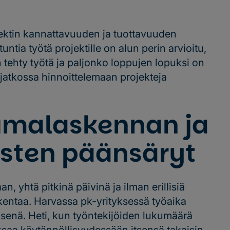
jektin kannattavuuden ja tuottavuuden
ntia työtä projektille on alun perin arvioitu,
 tehty työtä ja paljonko loppujen lopuksi on
 jatkossa hinnoittelemaan projekteja
kumalaskennan ja
usten päänsäryt
n, yhtä pitkinä päivinä ja ilman erillisiä
akentaa. Harvassa pk-yrityksessä työaika
isenä. Heti, kun työntekijöiden lukumäärä