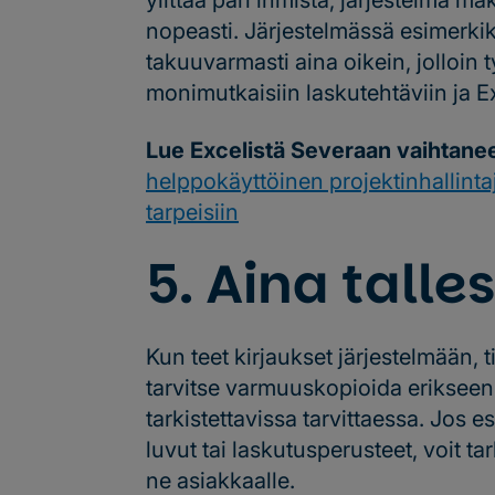
ylittää pari ihmistä, järjestelmä m
nopeasti. Järjestelmässä esimerkiks
takuuvarmasti aina oikein, jolloi
monimutkaisiin laskutehtäviin ja 
Lue Excelistä Severaan vaihtane
helppokäyttöinen projektinhallinta
tarpeisiin
5. Aina talle
Kun teet kirjaukset järjestelmään, t
tarvitse varmuuskopioida erikseen. 
tarkistettavissa tarvittaessa. Jos 
luvut tai laskutusperusteet, voit ta
ne asiakkaalle.