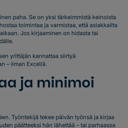
linen paha. Se on yksi tärkeimmistä keinoista
hostaa toimintaa ja varmistaa, että asiakkailta
ikaan. Jos kirjaaminen on hidasta tai
dälle.
en yrittäjän kannattaa siirtyä
an – ilman Exceliä.
kaa ja minimoi
äen. Työntekijä tekee päivän työnsä ja kirjaa
auden päätteeksi hän lähettää – tai parhaassa