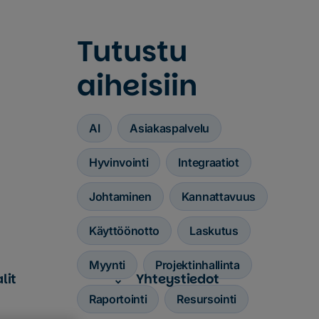
Tutustu
aiheisiin
AI
Asiakaspalvelu
Hyvinvointi
Integraatiot
Johtaminen
Kannattavuus
Käyttöönotto
Laskutus
Myynti
Projektinhallinta
lit
Yhteystiedot
Raportointi
Resursointi