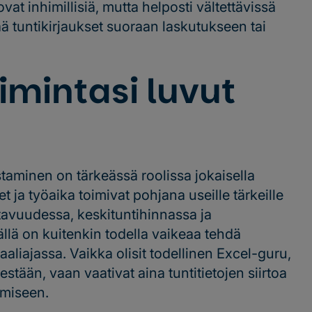
t inhimillisiä, mutta helposti vältettävissä
tää tuntikirjaukset suoraan laskutukseen tai
oimintasi luvut
staminen on tärkeässä roolissa jokaisella
et ja työaika toimivat pohjana useille tärkeille
tavuudessa, keskituntihinnassa ja
llä on kuitenkin todella vaikeaa tehdä
aaliajassa. Vaikka olisit todellinen Excel-guru,
sestään, vaan vaativat aina tuntitietojen siirtoa
imiseen.