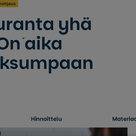
nohjaus
uranta yhä
 On aika
fiksumpaan
Hinnoittelu
Materiaa
t