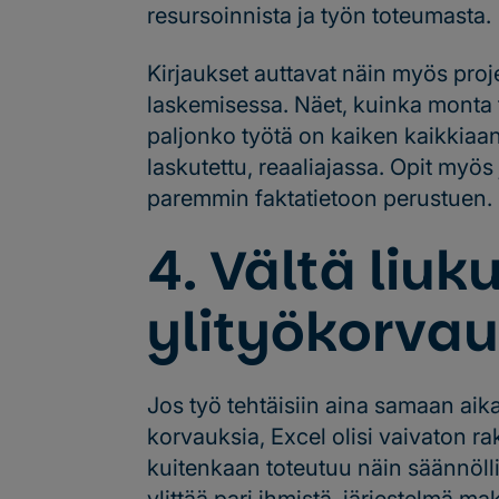
resursoinnista ja työn toteumasta.
Kirjaukset auttavat näin myös pro
laskemisessa. Näet, kuinka monta tu
paljonko työtä on kaiken kaikkiaan
laskutettu, reaaliajassa. Opit myös
paremmin faktatietoon perustuen.
4. Vältä liu
ylityökorva
Jos työ tehtäisiin aina samaan aikaa
korvauksia, Excel olisi vaivaton r
kuitenkaan toteutuu näin säännöll