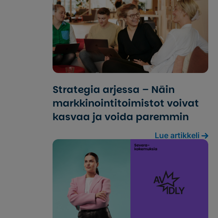
Strategia arjessa – Näin
markkinointi­toimistot voivat
kasvaa ja voida paremmin
Lue artikkeli