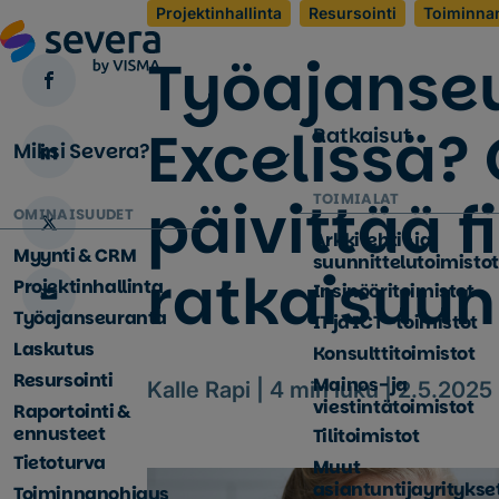
Projektinhallinta
Resursointi
Toiminna
Työajanse
Excelissä?
Ratkaisut
Miksi Severa?
päivittää 
TOIMIALAT
OMINAISUUDET
Arkkitehti- ja
Myynti & CRM
suunnittelutoimistot
ratkaisuun
Projektinhallinta
Insinööritoimistot
Työajanseuranta
IT ja ICT -toimistot
Laskutus
Konsulttitoimistot
Resursointi
Mainos- ja
Kalle Rapi |
4
min luku |
2.5.2025
viestintätoimistot
Raportointi &
ennusteet
Tilitoimistot
Tietoturva
Muut
asiantuntijayritykse
Toiminnanohjaus