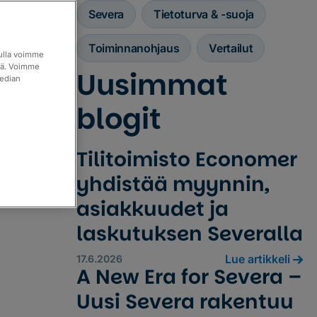
Severa
Tietoturva & -suoja
Toiminnanohjaus
Vertailut
vulla voimme
itä. Voimme
Uusimmat
median
blogit
Tilitoimisto Economer
yhdistää myynnin,
asiakkuudet ja
laskutuksen Severalla
Lue artikkeli
17.6.2026
A New Era for Severa –
Uusi Severa rakentuu