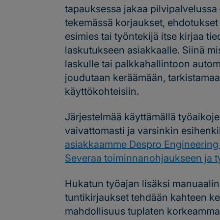
tapauksessa jakaa pilvipalvelussa 
tekemässä korjaukset, ehdotukset 
esimies tai työntekijä itse kirjaa ti
laskutukseen asiakkaalle. Siinä miss
laskulle tai palkkahallintoon autom
joudutaan keräämään, tarkistamaan
käyttökohteisiin.
Järjestelmää käyttämällä työaikoj
vaivattomasti ja varsinkin esihenk
asiakkaamme Despro Engineering s
Severaa toiminnanohjaukseen ja t
Hukatun työajan lisäksi manuaalin
tuntikirjaukset tehdään kahteen ker
mahdollisuus tuplaten korkeammaksi