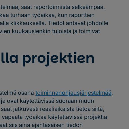
estelmää, saat raportoinnista selkeämpää,
kkaa turhaan työaikaa, kun raporttien
a klikkauksella. Tiedot antavat johdolle
ien kuukausienkin tuloista ja toimivat
lla projektien
jestelmä osana
toiminnanohjausjärjestelmää
,
ti ja ovat käytettävissä suoraan muun
 saat jatkuvasti reaaliaikaista tietoa siitä,
ä vapaata työaikaa käytettävissä projektia
at siis aina ajantasaisen tiedon