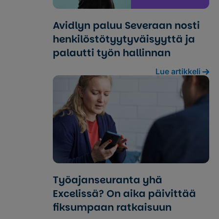
Avidlyn paluu Severaan nosti
henkilöstö­tyytyväisyyttä ja
palautti työn hallinnan
Lue artikkeli
Työajanseuranta yhä
Excelissä? On aika päivittää
fiksumpaan ratkaisuun