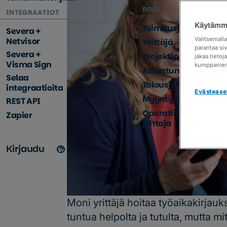
ROOLIT
INTEGRAATIOT
Käytämme
Toimitusjohtaja
Severa +
Netvisor
Valitsemall
Yrittäjä
parantaa si
Severa +
Projektipäällikkö
jakaa tieto
Visma Sign
kumppanie
Asiantuntija
Selaa
Talousjohtaja
integraatioita
Evästease
Myyntijohtaja
REST API
Operatiivinen
Zapier
johtaja
Kirjaudu
FI
Moni yrittäjä hoitaa työaikakirjauks
tuntua helpolta ja tutulta, mutta 