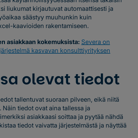
aksaa käytännöllisyydessään itsensä takaisin
i liukumat kirjautuvat automaattisesti ja
n työaikaa säästyy muuhunkin kuin
Excel-kaavioiden rakentamiseen.
en asiakkaan kokemuksista:
Severa on
järjestelmä kasvavan konsulttiyrityksen
ssa olevat tiedot
iedot tallentuvat suoraan pilveen, eikä niitä
Näin tiedot ovat aina tallessa ja
esimerkiksi asiakkaasi soittaa ja pyytää nähdä
rkistaa tiedot vaivatta järjestelmästä ja näyttää