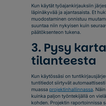
Kun käytät työajankirjauksiin järj
läpinäkyvää ja ajantasaista. Et hu
muodostaminen onnistuu muutamall
suuntaa niin nykyisen kuin seuraav
päätöksenteon tukena.
3. Pysy karta
tilanteesta
Kun käytössäsi on tuntikirjausjär
tuntitiedot siirtyvät automaattises
muassa
projektinhallinnassa
. Näin
kuinka paljon työntekijällä on viel
kohden. Projektin raportoinnissa sa