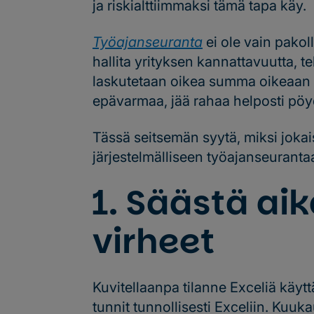
ja riskialttiimmaksi tämä tapa käy.
Työajanseuranta
ei ole vain pakol
hallita yrityksen kannattavuutta, te
laskutetaan oikea summa oikeaan a
epävarmaa, jää rahaa helposti pöy
Tässä seitsemän syytä, miksi jokais
järjestelmälliseen työajanseuranta
1. Säästä ai
virheet
Kuvitellaanpa tilanne Exceliä käytt
tunnit tunnollisesti Exceliin. Kuuk