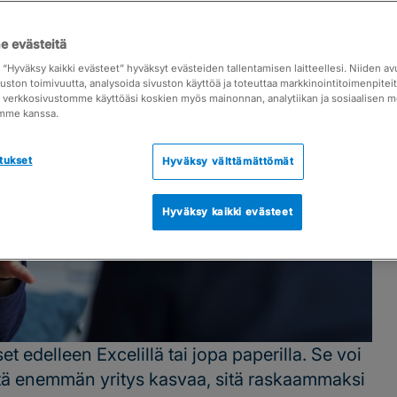
 evästeitä
a “Hyväksy kaikki evästeet” hyväksyt evästeiden tallentamisen laitteellesi. Niiden a
vuston toimivuutta, analysoida sivuston käyttöä ja toteuttaa markkinointitoimenpite
ja verkkosivustomme käyttöäsi koskien myös mainonnan, analytiikan ja sosiaalisen 
mme kanssa.
tukset
Hyväksy välttämättömät
Hyväksy kaikki evästeet
et edelleen Excelillä tai jopa paperilla. Se voi
mitä enemmän yritys kasvaa, sitä raskaammaksi