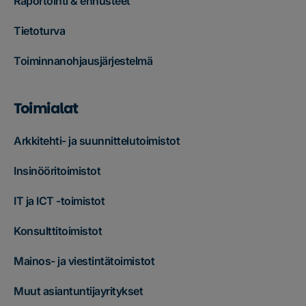
Raportointi & ennusteet
Tietoturva
Toiminnanohjausjärjestelmä
Toimialat
Arkkitehti- ja suunnittelutoimistot
Insinööritoimistot
IT ja ICT -toimistot
Konsulttitoimistot
Mainos- ja viestintätoimistot
Muut asiantuntijayritykset