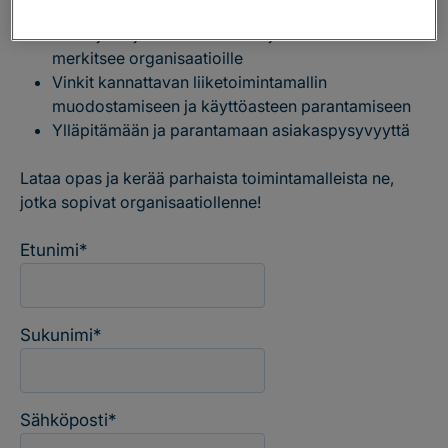
Miten johtajuus on muuttunut ja mitä tämä
merkitsee organisaatioille
Vinkit kannattavan liiketoimintamallin
muodostamiseen ja käyttöasteen parantamiseen
Ylläpitämään ja parantamaan asiakaspysyvyyttä
Lataa opas ja kerää parhaista toimintamalleista ne,
jotka sopivat organisaatiollenne!
Etunimi
*
Sukunimi
*
Sähköposti
*