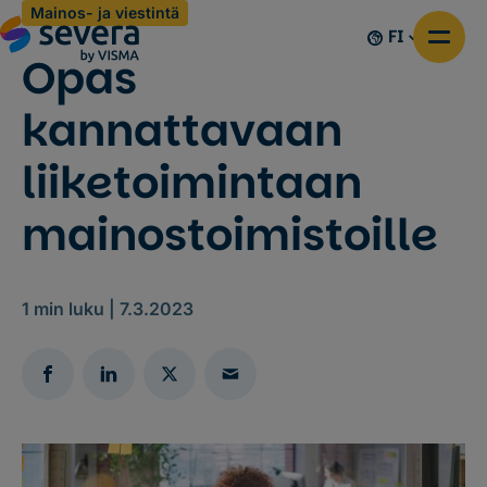
Mainos- ja viestintä
FI
Opas
kannattavaan
liiketoimintaan
mainostoimistoille
1
min luku |
7.3.2023