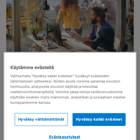
Kuinka parantaa
Käytämme evästeitä
mainos- ja
Valitsemalla “Hyväksy kaikki evästeet” hyväksyt evästeiden
tallentamisen laitteellesi. Niiden avulla voimme parantaa sivuston
viestintätoimiston
toimivuutta, analysoida sivuston käyttöä ja toteuttaa
markkinointitoimenpiteitä. Voimme jakaa tietoja verkkosivustomme
käyttöäsi koskien myös mainonnan, analytiikan ja sosiaalisen median
kannattavuutta?
kumppaniemme kanssa.
Hyväksy välttämättömät
Hyväksy kaikki evästeet
Tämä opas sisältää kansainvälisten asiantuntijoiden
kootut neuvot asiantuntijayritysten kannattavuuden
parantamiseksi. Oppaan lukemalla opit:
Evästeasetukset