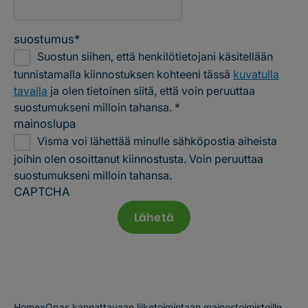
suostumus
*
Suostun siihen, että henkilötietojani käsitellään
tunnistamalla kiinnostuksen kohteeni tässä
kuvatulla
tavalla
ja olen tietoinen siitä, että voin peruuttaa
suostumukseni milloin tahansa. *
mainoslupa
Visma voi lähettää minulle sähköpostia aiheista
joihin olen osoittanut kiinnostusta. Voin peruuttaa
suostumukseni milloin tahansa.
CAPTCHA
Home
»
Opas kannattavaan liiketoimintaan mainostoimistoille