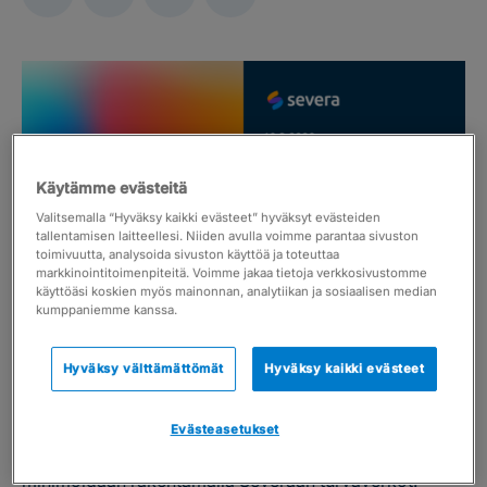
Käytämme evästeitä
Valitsemalla “Hyväksy kaikki evästeet” hyväksyt evästeiden
tallentamisen laitteellesi. Niiden avulla voimme parantaa sivuston
toimivuutta, analysoida sivuston käyttöä ja toteuttaa
markkinointitoimenpiteitä. Voimme jakaa tietoja verkkosivustomme
käyttöäsi koskien myös mainonnan, analytiikan ja sosiaalisen median
kumppaniemme kanssa.
Askele webinaari yhteistyössä Severan kanssa
10.3.2026
Hyväksy välttämättömät
Hyväksy kaikki evästeet
Jääkö teiltä tunteja tai maksueriä laskuttamatta
huomaamatta? Askele Oy:n Matti Tiilikainen ja Pasi
Evästeasetukset
Koskinen käyvät läpi, miten laskutushukka
minimoidaan rakentamalla Severaan turvaverkot: