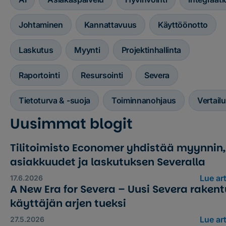
Johtaminen
Kannattavuus
Käyttöönotto
Laskutus
Myynti
Projektinhallinta
Raportointi
Resursointi
Severa
Tietoturva & -suoja
Toiminnanohjaus
Vertailu
Uusimmat blogit
Tilitoimisto Economer yhdistää myynnin,
asiakkuudet ja laskutuksen Severalla
Lue art
17.6.2026
A New Era for Severa – Uusi Severa raken
käyttäjän arjen tueksi
Lue art
27.5.2026