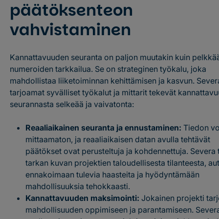
päätöksenteon
vahvistaminen
Kannattavuuden seuranta on paljon muutakin kuin pelkkä
numeroiden tarkkailua. Se on strateginen työkalu, joka
mahdollistaa liiketoiminnan kehittämisen ja kasvun. Sever
tarjoamat syvälliset työkalut ja mittarit tekevät kannattav
seurannasta selkeää ja vaivatonta:
Reaaliaikainen seuranta ja ennustaminen:
Tiedon v
mittaamaton, ja reaaliaikaisen datan avulla tehtävät
päätökset ovat perusteltuja ja kohdennettuja. Severa 
tarkan kuvan projektien taloudellisesta tilanteesta, au
ennakoimaan tulevia haasteita ja hyödyntämään
mahdollisuuksia tehokkaasti.
Kannattavuuden maksimointi:
Jokainen projekti tar
mahdollisuuden oppimiseen ja parantamiseen. Sever