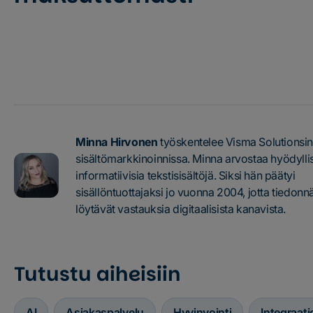
Kokeile Severaa jo tänään
Minna Hirvonen
työskentelee Visma Solutionsi
sisältömarkkinoinnissa. Minna arvostaa hyödyllis
informatiivisia tekstisisältöjä. Siksi hän päätyi
sisällöntuottajaksi jo vuonna 2004, jotta tiedonn
löytävät vastauksia digitaalisista kanavista.
Tutustu aiheisiin
AI
Asiakaspalvelu
Hyvinvointi
Integraati