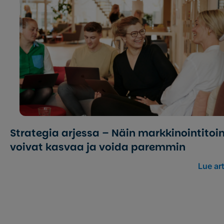
Strategia arjessa – Näin markkinointi­toi
voivat kasvaa ja voida paremmin
Lue art