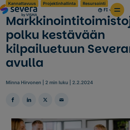
Kannattavuus
Projektinhallinta
Resursointi
FI
Markkinointitoimisto
polku kestävään
kilpailuetuun Severa
avulla
Minna Hirvonen |
2
min luku |
2.2.2024