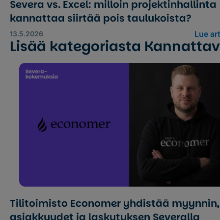
Severa vs. Excel: milloin projektinhallinta
kannattaa siirtää pois taulukoista?
Lue art
13.5.2026
Lisää kategoriasta Kannatta
Tilitoimisto Economer yhdistää myynnin,
asiakkuudet ja laskutuksen Severalla