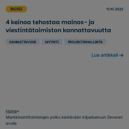
BLOGI
11.10.2022
4 keinoa tehostaa mainos- ja
viestintätoimiston kannattavuutta
KANNATTAVUUS
MYYNTI
PROJEKTINHALLINTA
Lue artikkeli
Home
»
Markkinointitoimistojen polku kestävään kilpailuetuun Severan
avulla