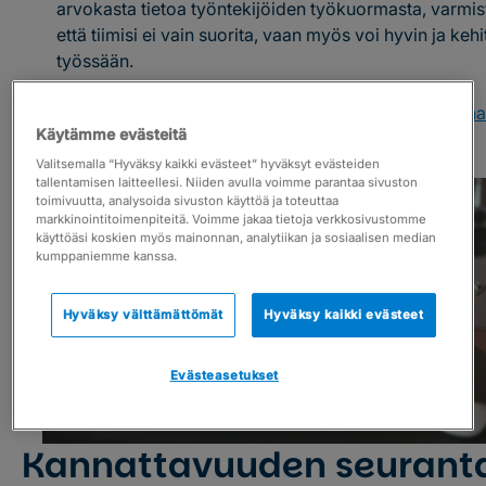
arvokasta tietoa työntekijöiden työkuormasta, varmis
että tiimisi ei vain suorita, vaan myös voi hyvin ja kehi
työssään.
Lue myös:
Quiet quitting -ilmiö korostaa työajanseurann
Käytämme evästeitä
tärkeyttä asiantuntijatyössä
Valitsemalla “Hyväksy kaikki evästeet” hyväksyt evästeiden
tallentamisen laitteellesi. Niiden avulla voimme parantaa sivuston
toimivuutta, analysoida sivuston käyttöä ja toteuttaa
markkinointitoimenpiteitä. Voimme jakaa tietoja verkkosivustomme
käyttöäsi koskien myös mainonnan, analytiikan ja sosiaalisen median
kumppaniemme kanssa.
Hyväksy välttämättömät
Hyväksy kaikki evästeet
Evästeasetukset
Kannattavuuden seurant