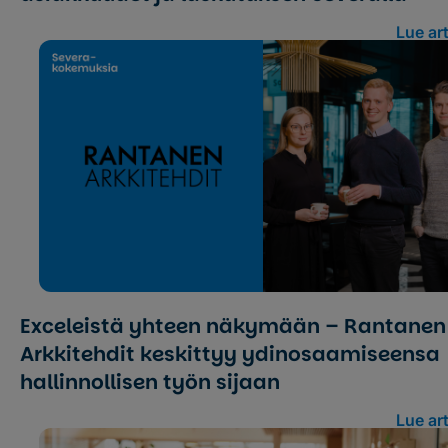
Lue art
Exceleistä yhteen näkymään – Rantanen
Arkkitehdit keskittyy ydin­osaamiseensa
hallinnollisen työn sijaan
Lue art