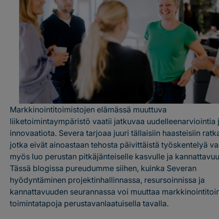
Markkinointitoimistojen elämässä muuttuva
liiketoimintaympäristö vaatii jatkuvaa uudelleenarviointia 
innovaatiota. Severa tarjoaa juuri tällaisiin haasteisiin ratk
jotka eivät ainoastaan tehosta päivittäistä työskentelyä v
myös luo perustan pitkäjänteiselle kasvulle ja kannattavuu
Tässä blogissa pureudumme siihen, kuinka Severan
hyödyntäminen projektinhallinnassa, resursoinnissa ja
kannattavuuden seurannassa voi muuttaa markkinointitoi
toimintatapoja perustavanlaatuisella tavalla.