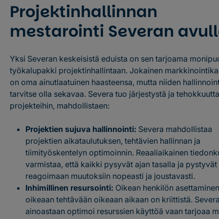
Projektinhallinnan
mestarointi Severan avul
Yksi Severan keskeisistä eduista on sen tarjoama monipu
työkalupakki projektinhallintaan. Jokainen markkinointi
on oma ainutlaatuinen haasteensa, mutta niiden hallinnoint
tarvitse olla sekavaa. Severa tuo järjestystä ja tehokkuutt
projekteihin, mahdollistaen:
Projektien sujuva hallinnointi:
Severa mahdollistaa
projektien aikataulutuksen, tehtävien hallinnan ja
tiimityöskentelyn optimoinnin. Reaaliaikainen tiedonk
varmistaa, että kaikki pysyvät ajan tasalla ja pystyvät
reagoimaan muutoksiin nopeasti ja joustavasti.
Inhimillinen resursointi:
Oikean henkilön asettamine
oikeaan tehtävään oikeaan aikaan on kriittistä. Severa
ainoastaan optimoi resurssien käyttöä vaan tarjoaa 