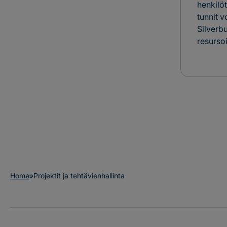
henkilö
tunnit v
Silverb
resurso
Home
»
Projektit ja tehtävienhallinta