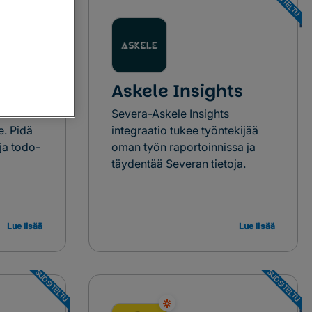
SUOSITELTU
SUOSITELTU
Askele Insights
nsiirto
Severa-Askele Insights
e. Pidä
integraatio tukee työntekijää
 ja todo-
oman työn raportoinnissa ja
täydentää Severan tietoja.
Lue lisää
Lue lisää
SUOSITELTU
SUOSITELTU