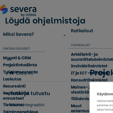
Löydä ohjelmistoja
Ratkaisut
Miksi Severa?
TOIMIALAT
OMINAISUUDET
Arkkitehti- ja
Myynti & CRM
suunnittelutoimistot
Projektinhallinta
Insinööritoimistot
Proje
Työajanseuranta
Etusivu
IT ja ICT -toimistot
Laskutus
Konsulttitoimistot
Täydennä S
Resursointi
Mainos- ja
varmistat,
viestintätoimistot
Tutki ja tutustu
Raportointi &
Käytämme
projekteih
ennusteet
Tilitoimistot
Valitsemall
Tietoturva
Kaikki integraatiot
Muut
parantaa si
jakaa tieto
asiantuntijayritykse
Toiminnanohjaus