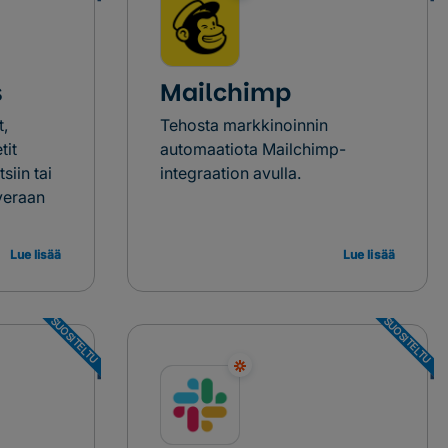
s
Mailchimp
t,
Tehosta markkinoinnin
tit
automaatiota Mailchimp-
iin tai
integraation avulla.
veraan
Lue lisää
Lue lisää
SUOSITELTU
SUOSITELTU