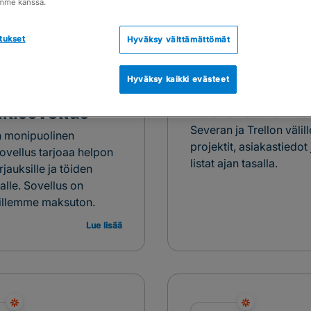
SUOSITELTU
mme kanssa.
tukset
Hyväksy välttämättömät
Hyväksy kaikki evästeet
ra
Trello
ilisovellus
Luo automaattinen tiedo
Severan ja Trellon välill
 monipuolinen
projektit, asiakastiedot
sovellus tarjoaa helpon
listat ajan tasalla.
rjauksille ja töiden
alle. Sovellus on
illemme maksuton.
Lue lisää