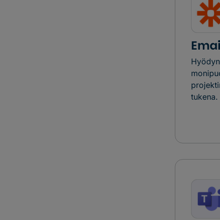
Emai
Hyödyn
monipuo
projekt
tukena.