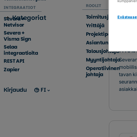
kumppanie
ROOLIT
INTEGRAATIOT
Toimitusjohtaja
Kategoriat
Evästease
Severa +
Netvisor
Yrittäjä
Severa +
Projektipäällikkö
Seve
Visma Sign
Asiantuntija
Selaa
mobi
Talousjohtaja
integraatioita
Myyntijohtaja
Severan
REST API
mobiili
Operatiivinen
Zapier
johtaja
tavan ki
seurann
Kirjaudu
FI
asiakka