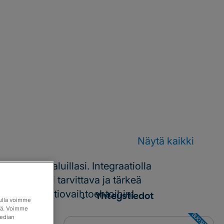
Näytä kaikki
osikkityökaluillasi. Integraatiolla
 vaan kaikki tarvittava ja tärkeä
tustu integraatiovaihtoehtoihin!
lit
Yhteystiedot
vulla voimme
itä. Voimme
median