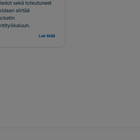
tiedot sekä toteutuneet
oidaan siirtää
ucketin
intityökaluun.
Lue lisää