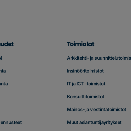
udet
Toimialat
M
Arkkitehti- ja suunnittelutoimis
nta
Insinööritoimistot
anta
IT ja ICT -toimistot
Konsulttitoimistot
Mainos- ja viestintätoimistot
& ennusteet
Muut asiantuntijayritykset