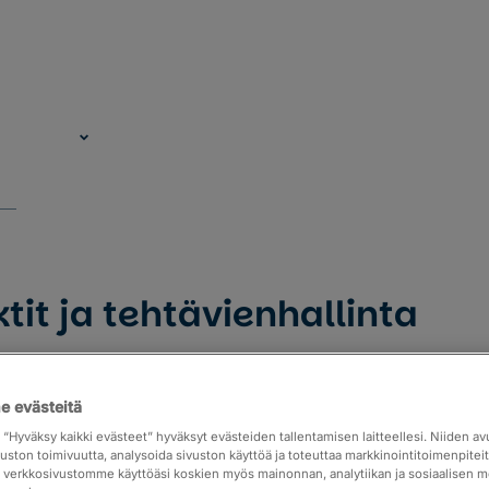
ktit ja tehtävienhallinta
everan projektien ja tehtävien hallintaa omilla su
 ettei tieto ole hajanaisesti useassa ohjelmistossa,
 evästeitä
in liittyvä tieto löytyy aina asiakaskortin alta. Tu
Hinnoittelu
Materiaa
a “Hyväksy kaikki evästeet” hyväksyt evästeiden tallentamisen laitteellesi. Niiden a
vuston toimivuutta, analysoida sivuston käyttöä ja toteuttaa markkinointitoimenpite
ja verkkosivustomme käyttöäsi koskien myös mainonnan, analytiikan ja sosiaalisen 
t