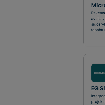
Micr
Rakenna
avulla vi
sidosryh
tapahtu
EG S
Integra
projekti