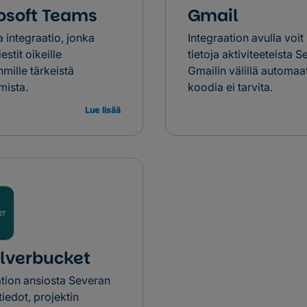
osoft Teams
Gmail
 integraatio, jonka
Integraation avulla voit
estit oikeille
tietoja aktiviteeteista S
mille tärkeistä
Gmailin välillä automaat
mista.
koodia ei tarvita.
Lue lisää
ilverbucket
ation ansiosta Severan
tiedot, projektin