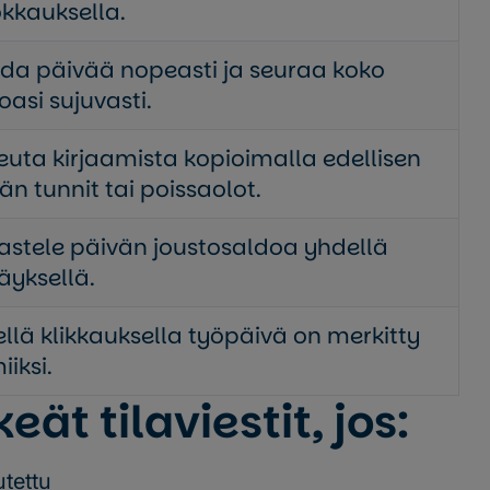
kkauksella.
da päivää nopeasti ja seuraa koko
koasi sujuvasti.
uta kirjaamista kopioimalla edellisen
än tunnit tai poissaolot.
astele päivän joustosaldoa yhdellä
äyksellä.
llä klikkauksella työpäivä on merkitty
iiksi.
eät tilaviestit, jos:
utettu