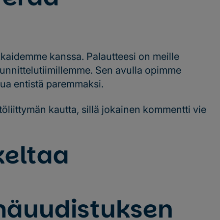
aidemme kanssa. Palautteesi on meille
uunnittelutiimillemme. Sen avulla opimme
lua entistä paremmaksi.
töliittymän kautta, sillä jokainen kommentti vie
keltaa
ymäuudistuksen