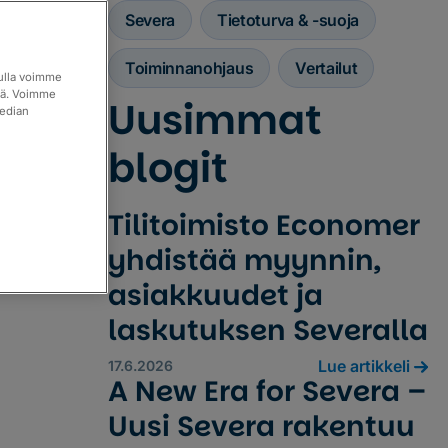
Severa
Tietoturva & -suoja
Toiminnanohjaus
Vertailut
vulla voimme
itä. Voimme
Uusimmat
median
blogit
Tilitoimisto Economer
yhdistää myynnin,
asiakkuudet ja
laskutuksen Severalla
Lue artikkeli
17.6.2026
A New Era for Severa –
Uusi Severa rakentuu