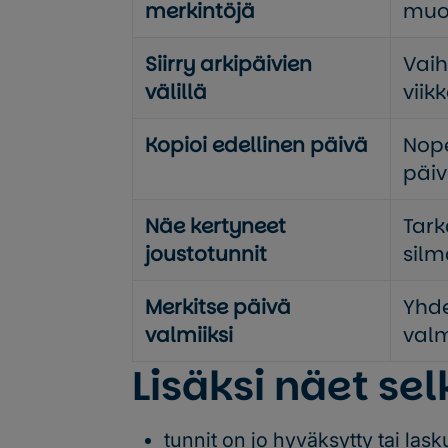
merkintöjä
muo
Siirry arkipäivien
Vaih
välillä
viik
Kopioi edellinen päivä
Nope
päiv
Näe kertyneet
Tark
joustotunnit
silm
Merkitse päivä
Yhde
valmiiksi
valm
Lisäksi näet selk
tunnit on jo hyväksytty tai lask