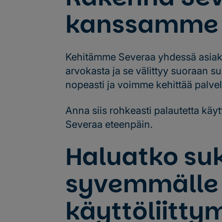
kanssamme
Kehitämme Severaa yhdessä asiakk
arvokasta ja se välittyy suoraan s
nopeasti ja voimme kehittää palve
Anna siis rohkeasti palautetta käyt
Severaa eteenpäin.
Haluatko su
syvemmälle
käyttöliitt