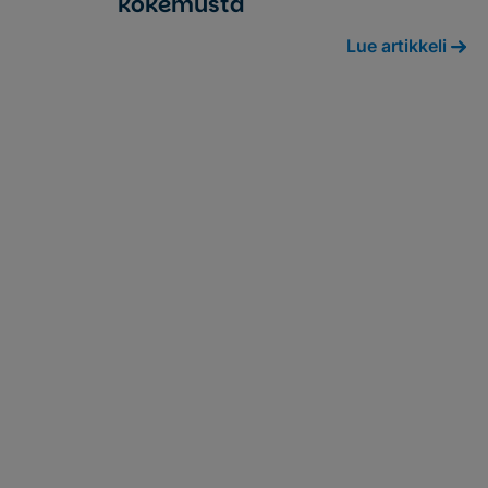
koke­mus­ta
Lue artikkeli