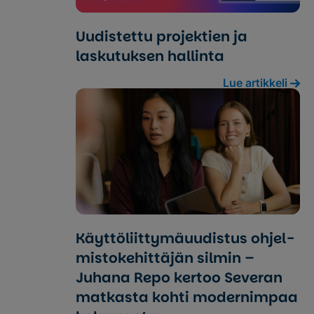
Uudistettu projektien ja
laskutuksen hallinta
Lue artikkeli
Käyt­tö­liit­ty­mä­uu­dis­tus ohjel­
mis­to­ke­hit­tä­jän silmin –
Juhana Repo kertoo Severan
mat­kas­ta kohti mo­der­nim­paa