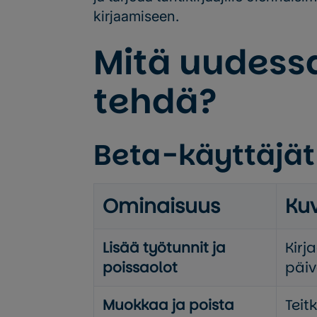
kirjaamiseen.
Mitä uudess
tehdä?
Beta-käyttäjät 
Ominaisuus
Ku
Lisää työtunnit ja
Kirj
poissaolot
päi
Muokkaa ja poista
Teit