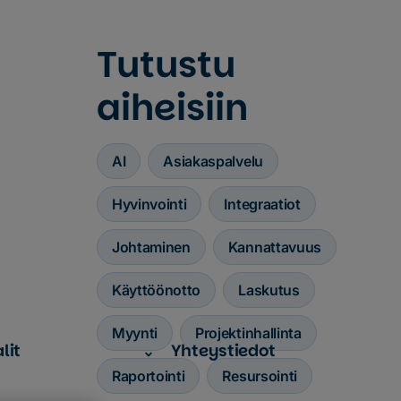
Tutustu
aiheisiin
AI
Asiakaspalvelu
Hyvinvointi
Integraatiot
Johtaminen
Kannattavuus
Käyttöönotto
Laskutus
Myynti
Projektinhallinta
lit
Yhteystiedot
Raportointi
Resursointi