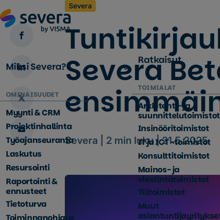
Severa
Tuntikirjau
Severa Be
Ratkaisut
Miksi Severa?
ensimmäin
TOIMIALAT
OMINAISUUDET
Arkkitehti- ja
Myynti & CRM
suunnittelutoimistot
Projektinhallinta
Insinööritoimistot
Työajanseuranta
Severa |
2
min luku |
21.5.2025
IT ja ICT -toimistot
Laskutus
Konsulttitoimistot
Resursointi
Mainos- ja
viestintätoimistot
Raportointi &
ennusteet
Tilitoimistot
Tietoturva
Muut
asiantuntijayritykse
Toiminnanohjaus