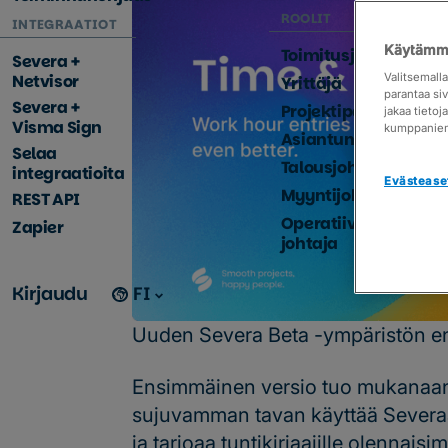
ROOLIT
INTEGRAATIOT
Käytämme
Toimitusjohtaja
Severa +
Netvisor
Valitsemall
Yrittäjä
parantaa si
Severa +
Projektipäällikkö
jakaa tieto
Visma Sign
kumppanie
Asiantuntija
Selaa
Talousjohtaja
integraatioita
Evästease
Myyntijohtaja
REST API
Operatiivinen
Zapier
johtaja
Kirjaudu
FI
Uuden Severa Beta -ympäristön ens
Ensimmäinen versio tuo mukanaa
sujuvamman tavan käyttää Severaa. 
ja tarjoaa tuntikirjaajille olennais