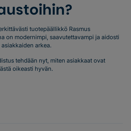
austoihin?
erkittävästi tuotepäällikkö Rasmus
na on modernimpi, saavutettavampi ja aidosti
a asiakkaiden arkea.
istus tehdään nyt, miten asiakkaat ovat
ästä oikeasti hyvän.
ää uudistuksesta