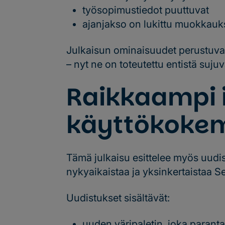
työsopimustiedot puuttuvat
ajanjakso on lukittu muokkauks
Julkaisun ominaisuudet perustuvat 
– nyt ne on toteutettu entistä su
Raikkaampi 
käyttökoke
Tämä julkaisu esittelee myös uudis
nykyaikaistaa ja yksinkertaistaa 
Uudistukset sisältävät:
uuden väripaletin, joka paranta