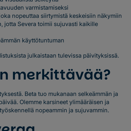
ttavuuden varmistamiseksi
joka nopeuttaa siirtymistä keskeisiin näkymiin
jotta Severa toimii sujuvasti kaikille
keämmän käyttötuntuman
istuksista julkaistaan tulevissa päivityksissä.
on merkittävää?
ivityksestä. Beta tuo mukanaan selkeämmän ja
päivää. Olemme karsineet ylimääräisen ja
oit työskennellä nopeammin ja sujuvammin.
veraa