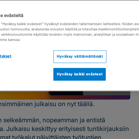
 evästeitä
a “Hyväksy kaikki evästeet” hyväksyt evästeiden tallentamisen laitteellesi. Niiden a
vuston toimivuutta, analysoida sivuston käyttöä ja toteuttaa markkinointitoimenpite
ja verkkosivustomme käyttöäsi koskien myös mainonnan, analytiikan ja sosiaalisen 
mme kanssa.
tukset
Hyväksy välttämättömät
Hyväksy kaikki evästeet
immäinen julkaisu on nyt täällä.
n selkeämmän, nopeamman ja entistä
Julkaisu keskittyy erityisesti tuntikirjauksiin
immat työkalut päivittäisten työtuntien