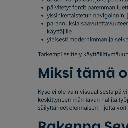
päivitetyt fontit paremman lue
yksinkertaistetun navigoinnin, 
parannuksia saavutettavuuteen, 
käyttäjille
yleisesti modernimman ja sel
Tarkempi esittely käyttöliittymäuud
Miksi tämä 
Kyse ei ole vain visuaalisesta pä
keskittyneemmän tavan hallita työ
säilyttäneet olennaisen – jotta v
Rakenna Se