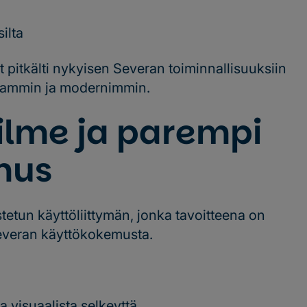
ilta
pitkälti nykyisen Severan toiminnallisuuksiin
juvammin ja modernimmin.
ilme ja parempi
mus
tetun käyttöliittymän, jonka tavoitteena on
Severan käyttökokemusta.
a visuaalista selkeyttä