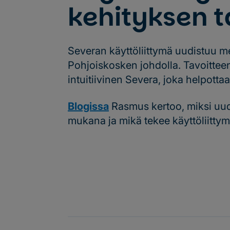
kehityksen t
Severan käyttöliittymä uudistuu m
Pohjoiskosken johdolla. Tavoittee
intuitiivinen Severa, joka helpotta
Blogissa
Rasmus kertoo, miksi uud
mukana ja mikä tekee käyttöliittym
Lue lis