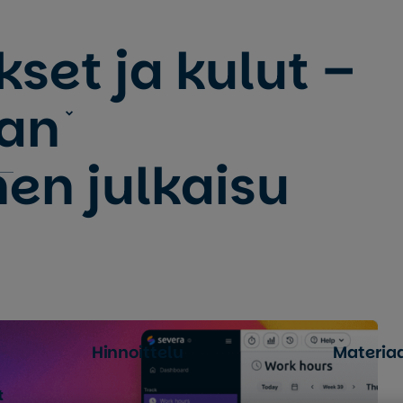
kset ja kulut –
tan
en julkaisu
Hinnoittelu
Materiaa
t