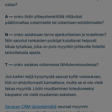
ostaa?
A —
onko liidin yhteyshenkilöllä riittävästi
päätösvaltaa ostamiselle tai ostamisen edistämiselle?
N —
onko asiakkaan tarve ajankohtainen ja todellinen?
Niin sanotut renkaiden potkijat kuluttavat helposti
liikaa työaikaa, joka on pois myyntiin johtaville liideille
tarkoitetusta ajasta.
T —
onko asiakas ostamassa lähitulevaisuudessa?
Jos kaikki neljä kysymystä saavat kyllä-vastauksen,
liidi on ehdottomasti kannattava, mutta se ei ole vielä
takaa myyntiä. Liidin muuttaminen toteutuneeksi
kaupaksi vie vielä muutaman askeleen.
Severan CRM-järjestelmällä
seuraat myynnin