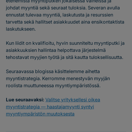
etenemistä myyntiputken jokaisessa vaiheissa ja
johdat myyntiä sekä seuraat tuloksia. Severan avulla
ennustat tulevaa myyntiä, laskutusta ja resurssien
tarvetta sekä hallitset asiakkuudet aina ensikontaktista
laskutukseen.
Kun liidit on kvalifioitu, hyvin suunniteltu myyntiputki ja
asiakkuuksien hallintaa helpottava järjestelmä
tehostavat myyjien työtä ja sitä kautta tuloksellisuutta.
Seuraavassa blogissa käsittelemme aihetta
myyntistrategia. Kerromme menestyvän myyjän
roolista muuttuneessa myyntiympäristössä.
Lue seuraavaksi:
Valitse yrityksellesi oikea
myyntistrategia — haastajamyynti syntyi
myyntiympäristön muutoksesta