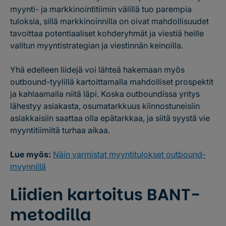
myynti- ja markkinointitiimin välillä tuo parempia
tuloksia, sillä markkinoinnilla on oivat mahdollisuudet
tavoittaa potentiaaliset kohderyhmät ja viestiä heille
valitun myyntistrategian ja viestinnän keinoilla.
Yhä edelleen liidejä voi lähteä hakemaan myös
outbound-tyylillä kartoittamalla mahdolliset prospektit
ja kahlaamalla niitä läpi. Koska outboundissa yritys
lähestyy asiakasta, osumatarkkuus kiinnostuneisiin
asiakkaisiin saattaa olla epätarkkaa, ja siitä syystä vie
myyntitiimiltä turhaa aikaa.
Lue myös:
Näin varmistat myyntitulokset outbound-
myynnillä
Liidien kartoitus BANT-
metodilla