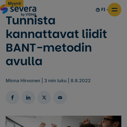
Myynti
FI
Tunnista
kannattavat liidit
BANT-metodin
avulla
Minna Hirvonen |
3
min luku |
8.8.2022