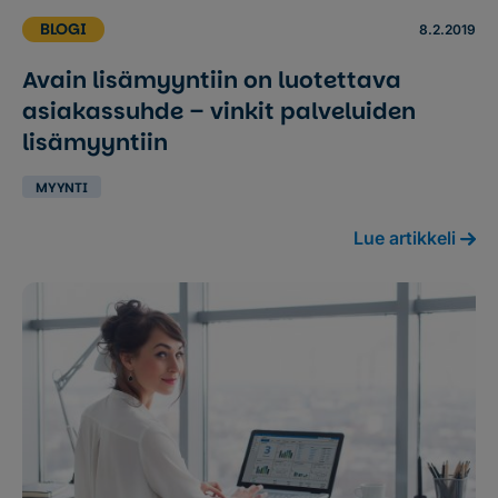
BLOGI
8.2.2019
Avain lisämyyntiin on luotettava
asiakassuhde – vinkit palveluiden
lisämyyntiin
MYYNTI
Lue artikkeli