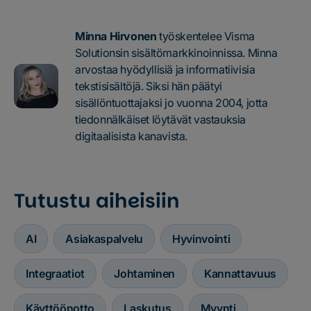
Minna Hirvonen
työskentelee Visma
Solutionsin sisältömarkkinoinnissa. Minna
arvostaa hyödyllisiä ja informatiivisia
tekstisisältöjä. Siksi hän päätyi
sisällöntuottajaksi jo vuonna 2004, jotta
tiedonnälkäiset löytävät vastauksia
digitaalisista kanavista.
Tutustu aiheisiin
AI
Asiakaspalvelu
Hyvinvointi
Integraatiot
Johtaminen
Kannattavuus
Käyttöönotto
Laskutus
Myynti