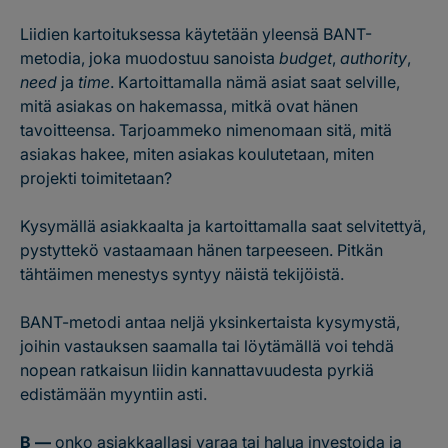
Liidien kartoituksessa käytetään yleensä BANT-
metodia, joka muodostuu sanoista
budget
,
authority
,
need
ja
time
. Kartoittamalla nämä asiat saat selville,
mitä asiakas on hakemassa, mitkä ovat hänen
tavoitteensa. Tarjoammeko nimenomaan sitä, mitä
asiakas hakee, miten asiakas koulutetaan, miten
projekti toimitetaan?
Kysymällä asiakkaalta ja kartoittamalla saat selvitettyä,
pystyttekö vastaamaan hänen tarpeeseen. Pitkän
tähtäimen menestys syntyy näistä tekijöistä.
BANT-metodi antaa neljä yksinkertaista kysymystä,
joihin vastauksen saamalla tai löytämällä voi tehdä
nopean ratkaisun liidin kannattavuudesta pyrkiä
edistämään myyntiin asti.
B —
onko asiakkaallasi varaa tai halua investoida ja