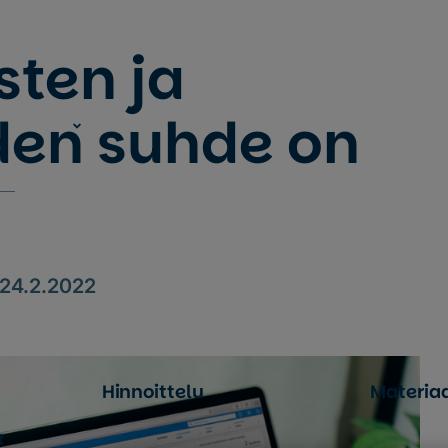
sten ja
den suhde on
24.2.2022
Hinnoittelu
Materiaa
t