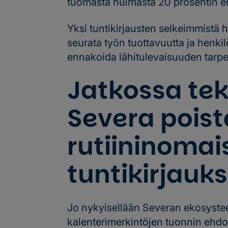
tuomasta huimasta 20 prosentin er
Yksi tuntikirjausten selkeimmistä h
seurata työn tuottavuutta ja henkil
ennakoida lähitulevaisuuden tarp
Jatkossa te
Severa pois
rutiininomai
tuntikirjauks
Jo nykyisellään Severan ekosystee
kalenterimerkintöjen tuonnin ehdo