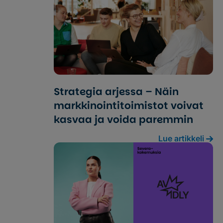
Strategia arjessa – Näin
markkinointi­toimistot voivat
kasvaa ja voida paremmin
Lue artikkeli