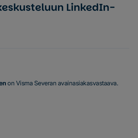
 keskusteluun LinkedIn-
nen
on Visma Severan avainasiakasvastaava.