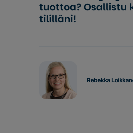
tuottoa? Osallistu
tililläni!
Rebekka Loikka