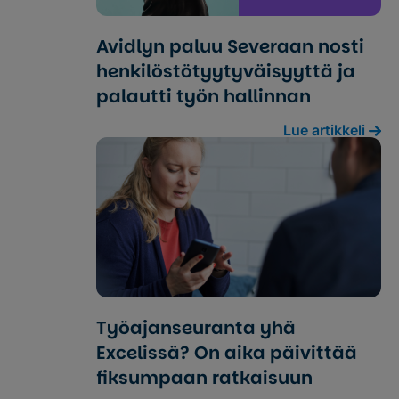
Avidlyn paluu Severaan nosti
henkilöstö­tyytyväisyyttä ja
palautti työn hallinnan
Lue artikkeli
Työajanseuranta yhä
Excelissä? On aika päivittää
fiksumpaan ratkaisuun