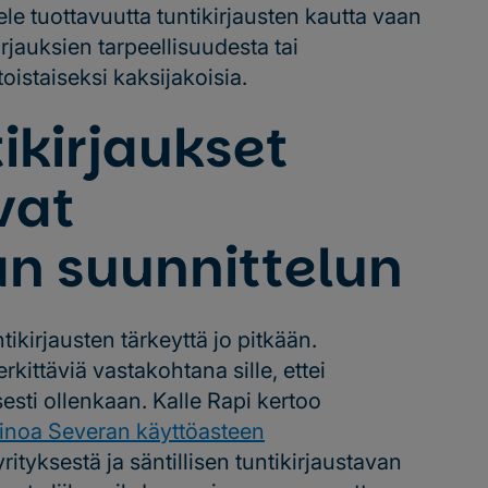
le tuottavuutta tuntikirjausten kautta vaan
rjauksien tarpeellisuudesta tai
oistaiseksi kaksijakoisia.
ikirjaukset
vat
an suunnittelun
ikirjausten tärkeyttä jo pitkään.
kittäviä vastakohtana sille, ettei
sesti ollenkaan. Kalle Rapi kertoo
inoa Severan käyttöasteen
ityksestä ja säntillisen tuntikirjaustavan