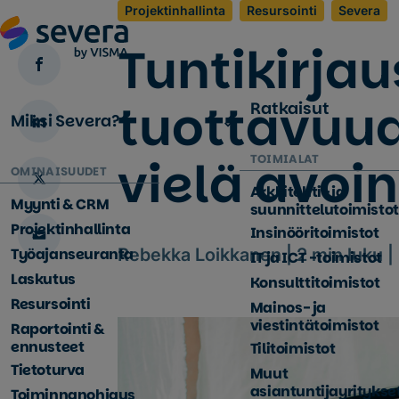
Projektinhallinta
Resursointi
Severa
Tuntikirjau
tuottavuu
Ratkaisut
Miksi Severa?
vielä avoin
TOIMIALAT
OMINAISUUDET
Arkkitehti- ja
Myynti & CRM
suunnittelutoimistot
Projektinhallinta
Insinööritoimistot
Työajanseuranta
Rebekka Loikkanen |
2
min luku |
IT ja ICT -toimistot
Laskutus
Konsulttitoimistot
Resursointi
Mainos- ja
viestintätoimistot
Raportointi &
ennusteet
Tilitoimistot
Tietoturva
Muut
asiantuntijayritykse
Toiminnanohjaus