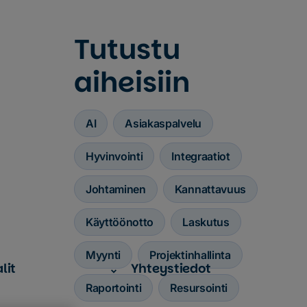
Tutustu
aiheisiin
AI
Asiakaspalvelu
Hyvinvointi
Integraatiot
Johtaminen
Kannattavuus
Käyttöönotto
Laskutus
Myynti
Projektinhallinta
lit
Yhteystiedot
Raportointi
Resursointi