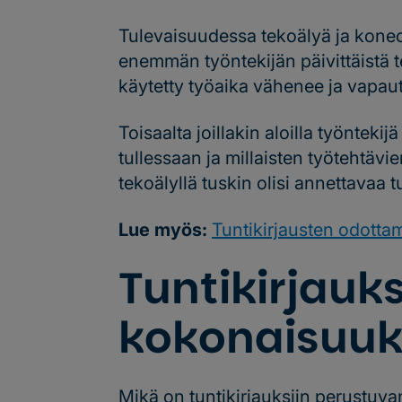
Tulevaisuudessa tekoälyä ja kone
enemmän työntekijän päivittäistä te
käytetty työaika vähenee ja vapau
Toisaalta joillakin aloilla työntekij
tullessaan ja millaisten työtehtävi
tekoälyllä tuskin olisi annettavaa t
Lue myös:
Tuntikirjausten odotta
Tuntikirjauk
kokonaisuuk
Mikä on tuntikirjauksiin perustuva