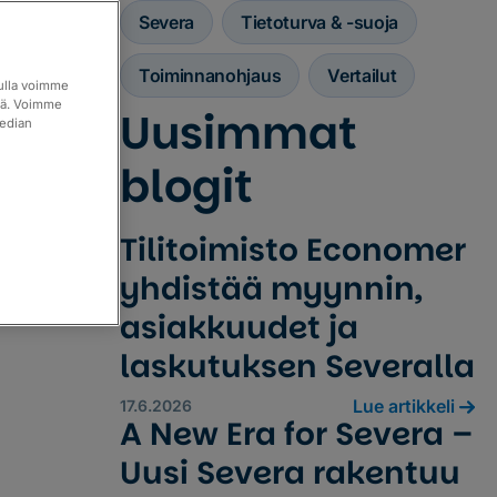
Severa
Tietoturva & -suoja
Toiminnanohjaus
Vertailut
vulla voimme
itä. Voimme
Uusimmat
median
blogit
Tilitoimisto Economer
yhdistää myynnin,
asiakkuudet ja
laskutuksen Severalla
Lue artikkeli
17.6.2026
A New Era for Severa –
Uusi Severa rakentuu