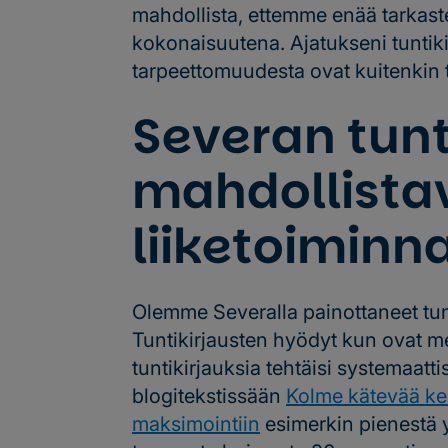
mahdollista, ettemme enää tarkaste
kokonaisuutena. Ajatukseni tuntiki
tarpeettomuudesta ovat kuitenkin t
Severan tunt
mahdollista
liiketoiminn
Olemme Severalla painottaneet tunt
Tuntikirjausten hyödyt kun ovat mer
tuntikirjauksia tehtäisi systemaatti
blogitekstissään
Kolme kätevää ke
maksimointiin
esimerkin pienestä yr