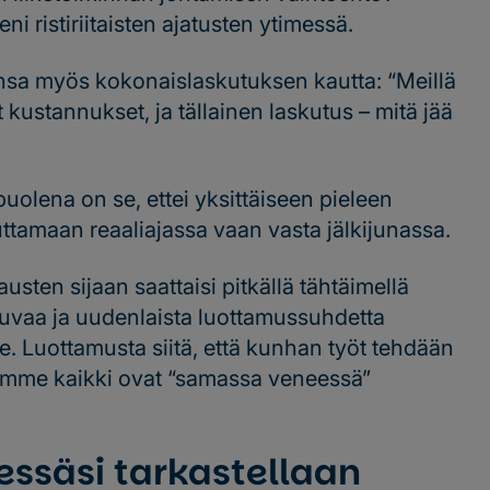
i ristiriitaisten ajatusten ytimessä.
taansa myös kokonaislaskutuksen kautta: “Meillä
t kustannukset, ja tällainen laskutus – mitä jää
olena on se, ettei yksittäiseen pieleen
ttamaan reaaliajassa vaan vasta jälkijunassa.
usten sijaan saattaisi pitkällä tähtäimellä
uvaa ja uudenlaista luottamussuhdetta
lle. Luottamusta siitä, että kunhan työt tehdään
olemme kaikki ovat “samassa veneessä”
essäsi tarkastellaan