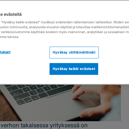
 evästeitä
a “Hyväksy kaikki evästeet” hyväksyt evästeiden tallentamisen laitteellesi. Niiden a
vuston toimivuutta, analysoida sivuston käyttöä ja toteuttaa markkinointitoimenpite
ja verkkosivustomme käyttöäsi koskien myös mainonnan, analytiikan ja sosiaalisen 
mme kanssa.
tukset
Hyväksy välttämättömät
Hyväksy kaikki evästeet
verhon takaisessa yrityksessä on