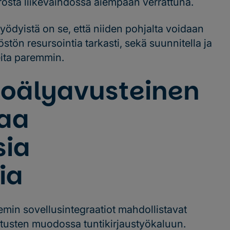
osta liikevaihdossa aiempaan verrattuna.
yödyistä on se, että niiden pohjalta voidaan
östön resursointia tarkasti, sekä suunnitella ja
eita paremmin.
koälyavusteinen
taa
sia
ia
min sovellusintegraatiot mahdollistavat
tusten muodossa tuntikirjaustyökaluun.