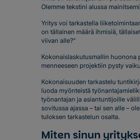
Olemme tekstini alussa mainitsemien
Yritys voi tarkastella liiketoimin
on tällainen määrä ihmisiä, tällaise
viivan alle?”
Kokonaislaskutusmallin huonona pu
menneeseen projektiin pysty vaiku
Kokonaisuuden tarkastelu tuntikirja
luoda myönteistä työnantajamielik
työnantajan ja asiantuntijoille väli
sovitussa ajassa – tai sen alle – 
tuloksen tarkastelun osalta.
Miten sinun yrityks