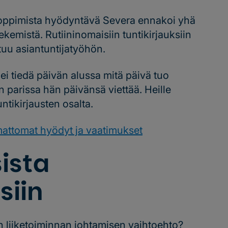
oppimista hyödyntävä Severa ennakoi yhä
kemistä. Rutiininomaisiin tuntikirjauksiin
tuu asiantuntijatyöhön.
ä ei tiedä päivän alussa mitä päivä tuo
en parissa hän päivänsä viettää. Heille
untikirjausten osalta.
mattomat hyödyt ja vaatimukset
sista
siin
n liiketoiminnan johtamisen vaihtoehto?