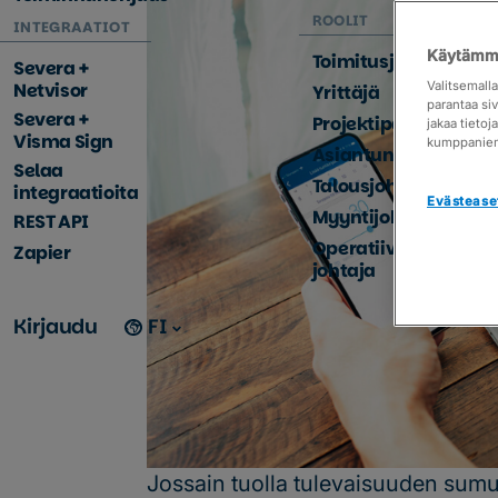
ROOLIT
INTEGRAATIOT
Käytämme
Toimitusjohtaja
Severa +
Netvisor
Valitsemall
Yrittäjä
parantaa si
Severa +
Projektipäällikkö
jakaa tieto
Visma Sign
kumppanie
Asiantuntija
Selaa
Talousjohtaja
integraatioita
Evästease
Myyntijohtaja
REST API
Operatiivinen
Zapier
johtaja
Kirjaudu
FI
Jossain tuolla tulevaisuuden sumu