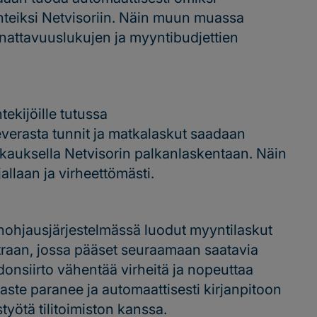
hteiksi Netvisoriin. Näin muun muassa
nnattavuuslukujen ja myyntibudjettien
ekijöille tutussa
verasta tunnit ja matkalaskut saadaan
ikkauksella Netvisorin palkanlaskentaan. Näin
allaan ja virheettömästi.
nanohjausjärjestelmässä luodut myyntilaskut
traan, jossa pääset seuraamaan saatavia
donsiirto vähentää virheitä ja nopeuttaa
ste paranee ja automaattisesti kirjanpitoon
styötä tilitoimiston kanssa.