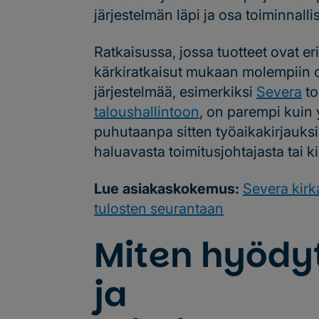
järjestelmän läpi ja osa toiminnall
Ratkaisussa, jossa tuotteet ovat er
kärkiratkaisut mukaan molempiin o
järjestelmää, esimerkiksi
Severa
to
taloushallintoon
, on parempi kuin 
puhutaanpa sitten työaikakirjauksia
haluavasta toimitusjohtajasta tai ki
Lue asiakaskokemus:
Severa kirk
tulosten seurantaan
Miten hyödyt
ja