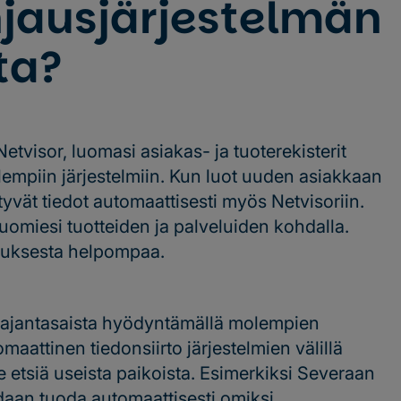
jausjärjestelmän
ta?
tvisor, luomasi asiakas- ja tuoterekisterit
empiin järjestelmiin. Kun luot uuden asiakkaan
tyvät tiedot automaattisesti myös Netvisoriin.
luomiesi tuotteiden ja palveluiden kohdalla.
utuksesta helpompaa.
a ajantasaista hyödyntämällä molempien
maattinen tiedonsiirto järjestelmien välillä
se etsiä useista paikoista. Esimerkiksi Severaan
oidaan tuoda automaattisesti omiksi