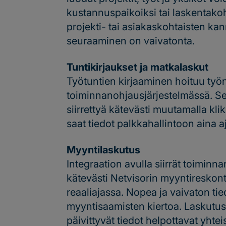
kustannuspaikoiksi tai laskentako
projekti- tai asiakaskohtaisten ka
seuraaminen on vaivatonta.
Tuntikirjaukset ja matkalaskut
Työtuntien kirjaaminen hoituu työnt
toiminnanohjausjärjestelmässä. Se
siirrettyä kätevästi muutamalla kl
saat tiedot palkkahallintoon aina aj
Myyntilaskutus
Integraation avulla siirrät toimin
kätevästi Netvisorin myyntireskon
reaaliajassa. Nopea ja vaivaton tie
myyntisaamisten kiertoa. Laskutusa
päivittyvät tiedot helpottavat yhtei