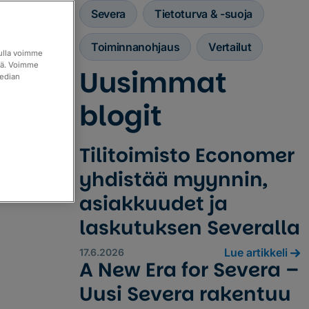
Severa
Tietoturva & -suoja
Toiminnanohjaus
Vertailut
vulla voimme
itä. Voimme
Uusimmat
median
blogit
Tilitoimisto Economer
yhdistää myynnin,
asiakkuudet ja
laskutuksen Severalla
Lue artikkeli
17.6.2026
A New Era for Severa –
Uusi Severa rakentuu