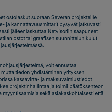
et ostolaskut suoraan Severan projekteille
te- ja kannattavuusmittarit pysyvät jatkuvasti
sesti jälleenlaskuttaa Netvisoriin saapuneet
tilan ostot tai graafisen suunnittelun kulut
jausjärjestelmässä.
nohjausjärjestelmä, voit ennustaa
, mutta tiedon yhdistäminen yrityksen
orissa kassavirta- ja maksuvalmiustiedot
ukee projektinhallintaa ja toimii päätöksenteon
ja myyntisaamisia sekä asiakaskohtaisesti että