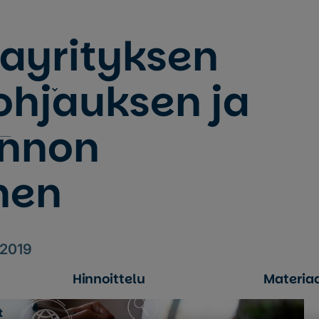
jayrityksen
ohjauksen ja
innon
nen
.2019
Hinnoittelu
Materiaa
t