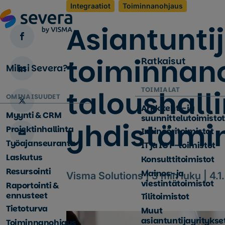
Integraatiot
Toiminnanohjaus
Asiantunti
toiminnan
Ratkaisut
Miksi Severa?
taloushall
TOIMIALAT
OMINAISUUDET
Arkkitehti- ja
Myynti & CRM
suunnittelutoimistot
yhdistämi
Projektinhallinta
Insinööritoimistot
Työajanseuranta
IT ja ICT -toimistot
Laskutus
Konsulttitoimistot
Resursointi
Mainos- ja
Visma Solutions |
3
min luku |
4.1
viestintätoimistot
Raportointi &
ennusteet
Tilitoimistot
Tietoturva
Muut
asiantuntijayritykse
Toiminnanohjaus