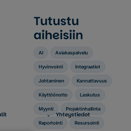
Tutustu
aiheisiin
AI
Asiakaspalvelu
Hyvinvointi
Integraatiot
Johtaminen
Kannattavuus
Käyttöönotto
Laskutus
Myynti
Projektinhallinta
lit
Yhteystiedot
Raportointi
Resursointi