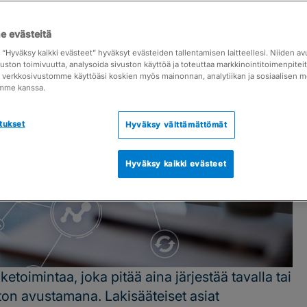
 evästeitä
a “Hyväksy kaikki evästeet” hyväksyt evästeiden tallentamisen laitteellesi. Niiden a
vuston toimivuutta, analysoida sivuston käyttöä ja toteuttaa markkinointitoimenpite
ja verkkosivustomme käyttöäsi koskien myös mainonnan, analytiikan ja sosiaalisen 
mme kanssa.
tukset
Hyväksy välttämättömät
Hyväksy kaikki evästeet
ketoimintaa, joka pitää aina järjestää tavalla tai
miston avustamana. Lakisääteiset asiat