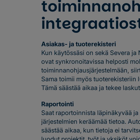
toiminnanoh
integraatios
Asiakas- ja tuoterekisteri
Kun käytössäsi on sekä Severa ja Ne
ovat synkronoitavissa helposti mol
toiminnanohjausjärjestelmään, siir
Sama toimii myös tuoterekisteriin 
Tämä säästää aikaa ja tekee lask
Raportointi
Saat raportoinnista läpinäkyvää j
järjestelmien keräämää tietoa. Auto
säästää aikaa, kun tietoja ei tarvit
luodut projektit, työt ja yksiköt v