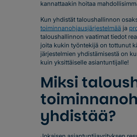
kannattaakin hoitaa mahdollisimma
Kun yhdistät taloushallinnon osak
toiminnanohjausjärjestelmää
ja
pr
taloushallinnon vaatimat tiedot reaa
joita kukin työntekijä on tottunut
järjestelmien yhdistämisestä on ku
kuin yksittäiselle asiantuntijalle!
Miksi taloush
toiminnanoh
yhdistää?
Jokaisen asiantuntijayrityksen resu