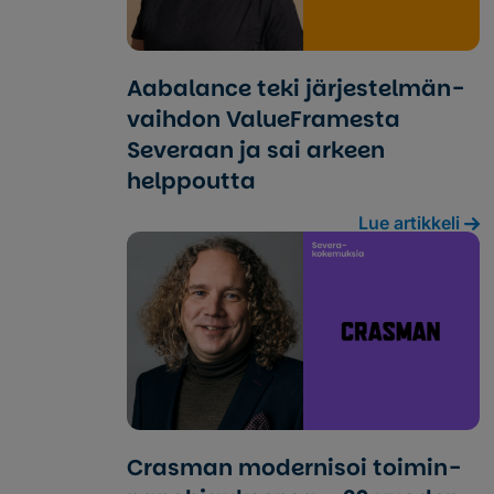
Aabalance teki jär­jes­tel­män­
vaih­don ValueFramesta
Severaan ja sai arkeen
helppoutta
Lue artikkeli
Crasman modernisoi toi­min­