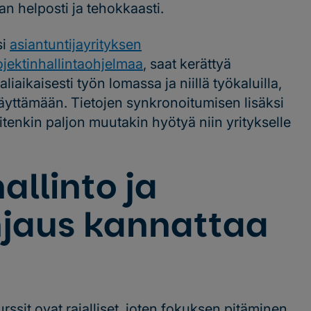
n helposti ja tehokkaasti.
si
asiantuntijayrityksen
ojektinhallintaohjelmaa
, saat kerättyä
liaikaisesti työn lomassa ja niillä työkaluilla,
 käyttämään. Tietojen synkronoitumisen lisäksi
itenkin paljon muutakin hyötyä niin yritykselle
allinto ja
jaus kannattaa
rssit ovat rajalliset, joten fokuksen pitäminen