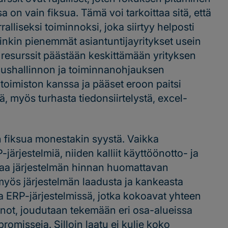
a on vain fiksua. Tämä voi tarkoittaa sitä, että
ralliseksi toiminnoksi, joka siirtyy helposti
inkin pienemmät asiantuntijayritykset usein
n resurssit päästään keskittämään yrityksen
loushallinnon ja toiminnanohjauksen
litoimiston kanssa ja pääset eroon paitsi
, myös turhasta tiedonsiirtelystä, excel-
n fiksua monestakin syystä. Vaikka
järjestelmiä, niiden kalliit käyttöönotto- ja
taa järjestelmän hinnan huomattavan
myös järjestelmän laadusta ja kankeasta
sa ERP-järjestelmissä, jotka kokoavat yhteen
nnot, joudutaan tekemään eri osa-alueissa
omisseja. Silloin laatu ei kulje koko