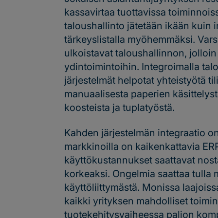
kassavirtaa tuottavissa toiminnoiss
taloushallinto jätetään ikään kuin ir
tärkeyslistalla myöhemmäksi. Vars
ulkoistavat taloushallinnon, jolloi
ydintoimintoihin. Integroimalla ta
järjestelmät helpotat yhteistyötä ti
manuaalisesta paperien käsittelystä
koosteista ja tuplatyöstä.
Kahden järjestelmän integraatio o
markkinoilla on kaikenkattavia ERP-
käyttökustannukset saattavat nos
korkeaksi. Ongelmia saattaa tulla 
käyttöliittymästä. Monissa laajois
kaikki yrityksen mahdolliset toimi
tuotekehitysvaiheessa paljon kompr