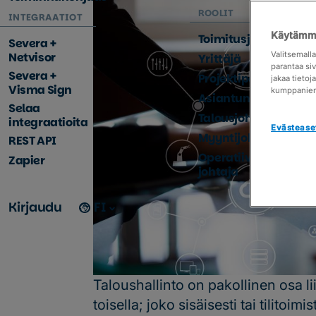
ROOLIT
INTEGRAATIOT
Käytämme
Toimitusjohtaja
Severa +
Netvisor
Valitsemall
Yrittäjä
parantaa si
Severa +
Projektipäällikkö
jakaa tieto
Visma Sign
kumppanie
Asiantuntija
Selaa
Talousjohtaja
integraatioita
Evästease
Myyntijohtaja
REST API
Operatiivinen
Zapier
johtaja
Kirjaudu
FI
Taloushallinto on pakollinen osa lii
toisella; joko sisäisesti tai tilitoi