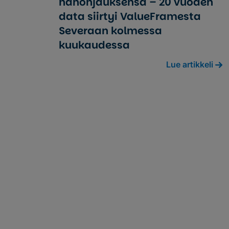
nan­oh­jauk­sen­sa – 20 vuoden
data siirtyi ValueFramesta
Severaan kolmessa
kuukaudessa
Lue artikkeli