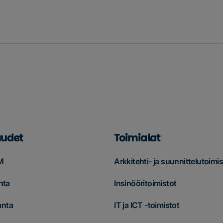
udet
Toimialat
M
Arkkitehti- ja suunnittelutoimis
nta
Insinööritoimistot
anta
IT ja ICT -toimistot