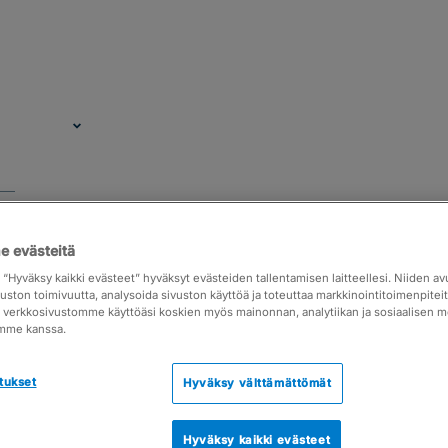
 evästeitä
raatioalustat
a “Hyväksy kaikki evästeet” hyväksyt evästeiden tallentamisen laitteellesi. Niiden a
vuston toimivuutta, analysoida sivuston käyttöä ja toteuttaa markkinointitoimenpite
ja verkkosivustomme käyttöäsi koskien myös mainonnan, analytiikan ja sosiaalisen 
elut mahdollistavat erilaisten integraatioiden t
mme kanssa.
ulla. Tutustu Severa-yhteensopiviin palveluihin ja
tukset
Hyväksy välttämättömät
Hinnoittelu
Materiaa
t
Hyväksy kaikki evästeet