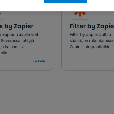
s by Zapier
Filter by Zapie
 Zapierin avulla voit
Filter by Zapier auttaa
ä Severassa tehtyjä
sääntöjen rakentamise
ja haluamiisi
Zapier-integraatioihin.
siin.
Lue lisää