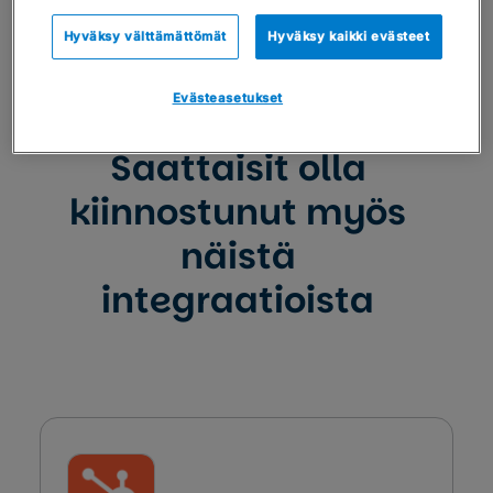
Hyväksy välttämättömät
Hyväksy kaikki evästeet
Evästeasetukset
Saattaisit olla
kiinnostunut myös
näistä
integraatioista