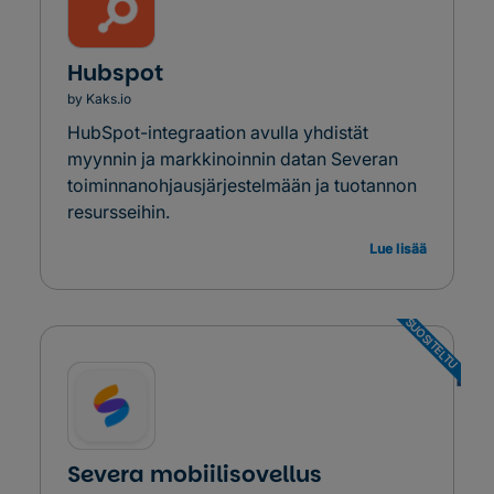
Hubspot
by Kaks.io
HubSpot-integraation avulla yhdistät
myynnin ja markkinoinnin datan Severan
toiminnanohjausjärjestelmään ja tuotannon
resursseihin.
Lue lisää
SUOSITELTU
Severa mobiilisovellus